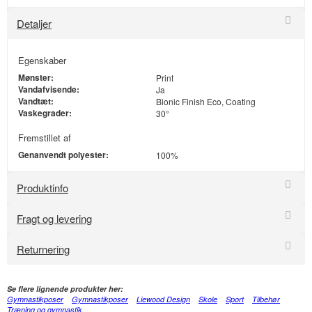
Detaljer
Egenskaber
Mønster:
Print
Vandafvisende:
Ja
Vandtæt:
Bionic Finish Eco, Coating
Vaskegrader:
30°
Fremstillet af
Genanvendt polyester:
100%
Produktinfo
Fragt og levering
Returnering
Se flere lignende produkter her:
Gymnastikposer
Gymnastikposer
Liewood Design
Skole
Sport
Tilbehør
Træning og gymnastik