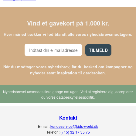
Vind et gavekort på 1.000 kr.
Hver måned trækker vi lod blandt alle vores nyhedsbrevsmodtagere.
TILMELD
Når du modtager vores nyhedsbrev, får du besked om kampagner og
nyheder samt inspiration til garderoben.
Nyhedsbrevet udsendes flere gange om ugen. Ved at registrere dig, accepterer
du vores
databeskyttelsespolitik
.
Kontakt
E-mail:
kundeservice@kids-world.dk
Telefon:
(+45) 32 17 35 75