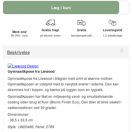
Læg i kurv
Gratis fragt
Gratis
Leveringstid
Mere end
80.000+ varer
på danske ordrer
børnepengekredit
1-2 arbejdsdage
Beskrivelse
Gymnastikpose fra Liewood
Gymnastikpose fra Liewood i blågrøn med print af skønne motiver.
Gymnastikposen er udstyret med to navyblå snører i siderne. Den kan
strammes ind i toppen, og bæres på ryggen som en rygsæk.
Gymnastikposen har fået en miljøvenlig vand- og smudsafvisende
coating uden brug af fluor (Bionic Finish Eco). Den tåler at blive vasket i
vaskemaskinen ved 30 grader.
Dimensioner:
- 36,5 x 33,5 cm
Style: LW20486, Farve: 2789