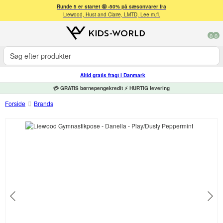
Runde 5 er startet 🤩 -50% på sæsonvarer fra
Liewood, Hust and Claire, LMTD, Lee m.fl.
0
0
Altid gratis fragt i Danmark
💳 GRATIS børnepengekredit ⚡ HURTIG levering
Forside
Brands