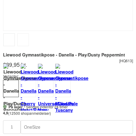
Liewood Gymnastikpose - Danella - Play/Dusty Peppermint
[HQ613]
239,95 kr.
Varianter:
På lager
- Sendes indenfor 24 timer
4,9
(12500 shopanmeldelser)
OneSize