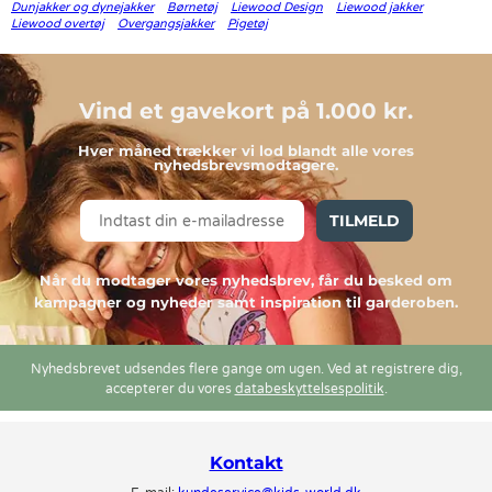
Dunjakker og dynejakker
Børnetøj
Liewood Design
Liewood jakker
Liewood overtøj
Overgangsjakker
Pigetøj
Vind et gavekort på 1.000 kr.
Hver måned trækker vi lod blandt alle vores
nyhedsbrevsmodtagere.
TILMELD
Når du modtager vores nyhedsbrev, får du besked om
kampagner og nyheder samt inspiration til garderoben.
Nyhedsbrevet udsendes flere gange om ugen. Ved at registrere dig,
accepterer du vores
databeskyttelsespolitik
.
Kontakt