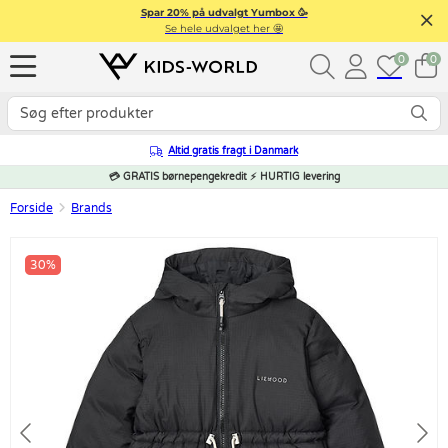
Spar 20% på udvalgt Yumbox 🥳
Se hele udvalget her 🤩
0
0
Altid gratis fragt i Danmark
💳 GRATIS børnepengekredit ⚡ HURTIG levering
Forside
Brands
30%