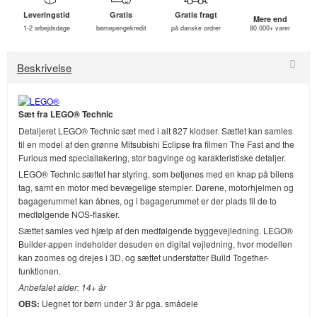
Leveringstid
Gratis
Gratis fragt
Mere end
1-2 arbejdsdage
børnepengekredit
på danske ordrer
80.000+ varer
Beskrivelse
Sæt fra LEGO® Technic
Detaljeret LEGO® Technic sæt med i alt 827 klodser. Sættet kan samles
til en model af den grønne Mitsubishi Eclipse fra filmen The Fast and the
Furious med speciallakering, stor bagvinge og karakteristiske detaljer.
LEGO® Technic sættet har styring, som betjenes med en knap på bilens
tag, samt en motor med bevægelige stempler. Dørene, motorhjelmen og
bagagerummet kan åbnes, og i bagagerummet er der plads til de to
medfølgende NOS-flasker.
Sættet samles ved hjælp af den medfølgende byggevejledning. LEGO®
Builder-appen indeholder desuden en digital vejledning, hvor modellen
kan zoomes og drejes i 3D, og sættet understøtter Build Together-
funktionen.
Anbefalet alder: 14+ år
OBS:
Uegnet for børn under 3 år pga. smådele