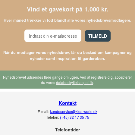
Vind et gavekort på 1.000 kr.
Hver måned trækker vi lod blandt alle vores nyhedsbrevsmodtagere.
TILMELD
Når du modtager vores nyhedsbrev, får du besked om kampagner og
nyheder samt inspiration til garderoben.
Nyhedsbrevet udsendes flere gange om ugen. Ved at registrere dig, accepterer
du vores
databeskyttelsespolitik
.
Kontakt
E-mail:
kundeservice@kids-world.dk
Telefon:
(+45) 32 17 35 75
Telefontider