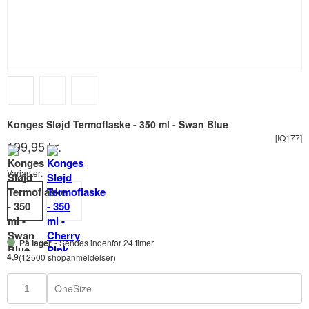
Konges Sløjd Termoflaske - 350 ml - Swan Blue
[IQ177]
199,95 kr.
Varianter:
På lager
- Sendes indenfor 24 timer
4,9
(12500 shopanmeldelser)
OneSize