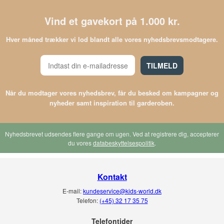
Vind et gavekort på 1.000 kr.
Hver måned trækker vi lod blandt alle vores nyhedsbrevsmodtagere.
TILMELD
Når du modtager vores nyhedsbrev, får du besked om kampagner og
nyheder samt inspiration til garderoben.
Nyhedsbrevet udsendes flere gange om ugen. Ved at registrere dig, accepterer
du vores
databeskyttelsespolitik
.
Kontakt
E-mail:
kundeservice@kids-world.dk
Telefon:
(+45) 32 17 35 75
Telefontider