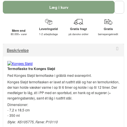
Læg i kurv
Leveringstid
Gratis fragt
Gratis
Mere end
80.000+ varer
1-2 arbejdsdage
på danske ordrer
børnepengekredit
Beskrivelse
Termoflaske fra Konges Sløjd
Fed Konges Sløjd termoflaske i gråblå med svaneprint.
Konges Sløjd termoflasken er lavet af rustfrit stål og har en termofunktion,
der kan holde væsker varme i op til 6 timer og kolde i op til 12 timer. Der
medfølger to låg, ét i PP med en sportstud, en hank og et sugerør (+
rengøringsbørste), samt ét låg i rustfrit stål.
Dimensioner:
- 7,2 x 18,5 cm
- 350 ml
Style: KS105775, Farve: P10110