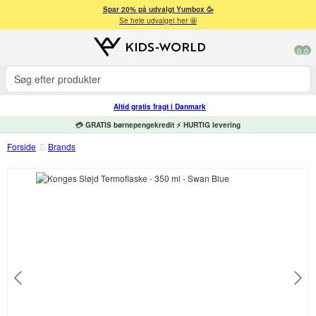
Spar 20% på udvalgt Yumbox 🥳
Se hele udvalget her 🤩
0
0
Altid gratis fragt i Danmark
💳 GRATIS børnepengekredit ⚡ HURTIG levering
Forside
Brands