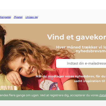
rengetøj
Pigetøj
Unisex-tøj
Vind et gavekort
Hver måned trækker vi lo
nyhedsbrevsmo
Når du modtager vores nyhedsbrev, får 
samt inspiration ti
ndes flere gange om ugen. Ved at registrere dig, accepterer du vores
data