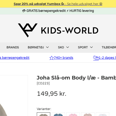
Spar 20% på udvalgt Yumbox 🥳
- Se hele udvalget her 🤩
💳 GRATIS børnepengekredit ⚡ HURTIG levering
BRANDS
BØRNETØJ
SKO
SPORT
TILBEHØ
is børnepengekredit
740+ brands
1-2 dages l
Joha Slå-om Body l/æ - Bamb
[CO223]
149,95 kr.
Varianter: