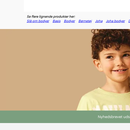
Se flere lignende produkter her:
Slå-om bodyer
Basis
Bodyer
Børnetøj
Joha
Joha bodyer
D
Nyhedsbrevet udse