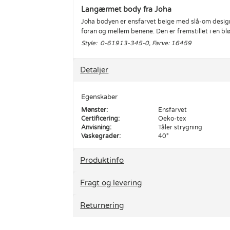
Langærmet body fra Joha
Joha bodyen er ensfarvet beige med slå-om desi
foran og mellem benene. Den er fremstillet i en b
Style: 0-61913-345-0, Farve: 16459
Detaljer
Egenskaber
Mønster:
Ensfarvet
Certificering:
Oeko-tex
Anvisning:
Tåler strygning
Vaskegrader:
40°
Produktinfo
Fragt og levering
Returnering