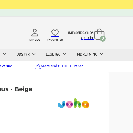
INDKØBSKURV
0,00 kr.
0
MIN SIDE
FAVORITTER
R
UDSTYR
LEGETØJ
INDRETNING
evering
Mere end 80.000+ varer
us - Beige