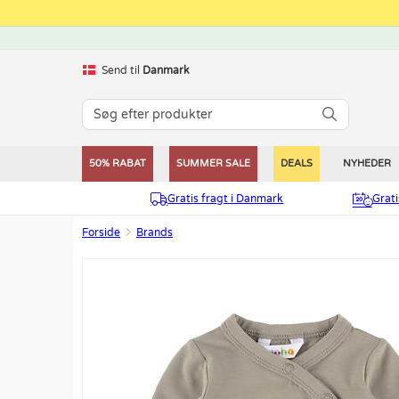
Send til
Danmark
50% RABAT
SUMMER SALE
DEALS
NYHEDER
Gratis fragt i Danmark
Grat
Forside
Brands