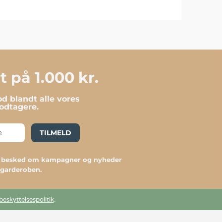
 på 1.000 kr.
d blandt alle vores
dtagere.
TILMELD
du besked om kampagner og nyheder
l garderoben.
beskyttelsespolitik
.