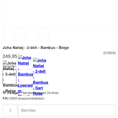
Joha Nattøj - 2-delt - Bambus - Beige
[CO224]
249,95 kr.
Varianter:
På lager
- Sendes indenfor 24 timer
4,9
(12500 shopanmeldelser)
Størrelse