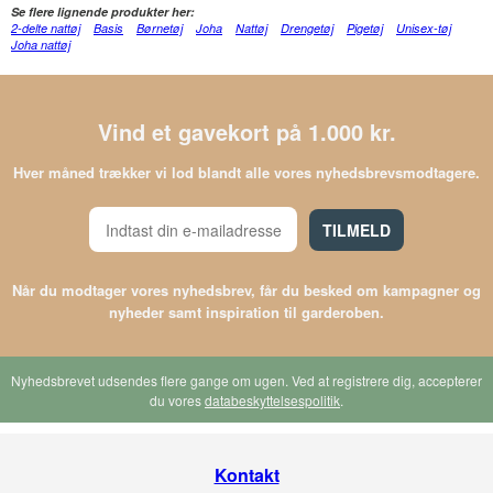
Se flere lignende produkter her:
2-delte nattøj
Basis
Børnetøj
Joha
Nattøj
Drengetøj
Pigetøj
Unisex-tøj
Joha nattøj
Vind et gavekort på 1.000 kr.
Hver måned trækker vi lod blandt alle vores nyhedsbrevsmodtagere.
TILMELD
Når du modtager vores nyhedsbrev, får du besked om kampagner og
nyheder samt inspiration til garderoben.
Nyhedsbrevet udsendes flere gange om ugen. Ved at registrere dig, accepterer
du vores
databeskyttelsespolitik
.
Kontakt