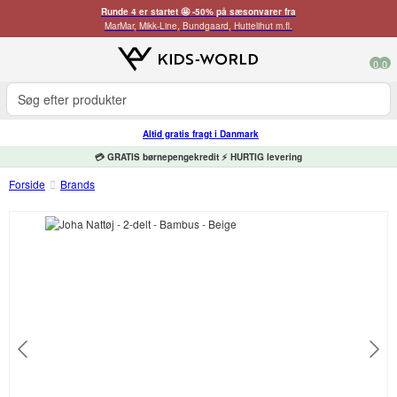
Runde 4 er startet 🤩 -50% på sæsonvarer fra
MarMar, Mikk-Line, Bundgaard, Huttelihut m.fl.
0
0
Altid gratis fragt i Danmark
💳 GRATIS børnepengekredit ⚡ HURTIG levering
Forside
Brands