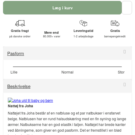
Læg i kurv
Gratis fragt
Leveringstid
Gratis
Mere end
på danske ordrer
80.000+ varer
1-2 arbejdsdage
børnepengekredit
Pasform
Lille
Normal
Stor
Beskrivelse
Nattøj fra Joha
Nattøjet fra Joha består af en natbluse og et par natbukser i ensfarvet
beige. Natblusen har en rund halsudskæring med en fin syning og lange
ærmer. Natbukserne har en god elastik i taljen. Nattøjet har brede kanter
ved åbningerne, som giver en god pasform. Det er fremstillet i en blød