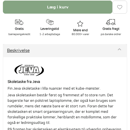
Læg i kurv
Gratis
Leveringstid
Gratis fragt
Mere end
børnepengekredit
1-2 arbejdsdage
80.000+ varer
på danske ordrer
Beskrivelse
Skoletaske fra Jeva
Fin Jeva skoletaske i lilla nuancer med et kube-mønster.
Jeva skoletasken består først og fremmest af to store rum. Det
bagerste har en polstret laptoplomme, der også kan bruges som
rumdeler, mens det næste bare er ét stort rum. Foran dette har
skoletasken et smart organiseringsrum, der er komplet med
forskellige praktiske lommer, heriblandt en mobillomme, som der
også er ledningsudtag til.
På fronten har skoletasken et elastiksystem til udvendig opbevaring