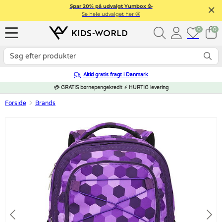
Spar 20% på udvalgt Yumbox 🥳
Se hele udvalget her 🤩
0
0
Altid gratis fragt i Danmark
💳 GRATIS børnepengekredit ⚡ HURTIG levering
Forside
Brands