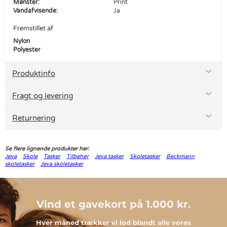
Mønster:
Print
Vandafvisende:
Ja
Fremstillet af
Nylon
Polyester
Produktinfo
Fragt og levering
Returnering
Se flere lignende produkter her:
Jeva
Skole
Tasker
Tilbehør
Jeva tasker
Skoletasker
Beckmann
skoletasker
Jeva skoletasker
Vind et gavekort på 1.000 kr.
Hver måned trækker vi lod blandt alle vores