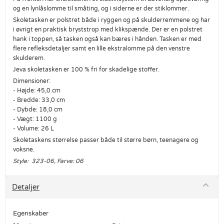
og en lynlåslomme til småting, og i siderne er der stiklommer.
Skoletasken er polstret både i ryggen og på skulderremmene og har
i øvrigt en praktisk bryststrop med klikspænde. Der er en polstret
hank i toppen, så tasken også kan bæres i hånden. Tasken er med
flere refleksdetaljer samt en lille ekstralomme på den venstre
skulderem.
Jeva skoletasken er 100 % fri for skadelige stoffer.
Dimensioner:
- Højde: 45,0 cm
- Bredde: 33,0 cm
- Dybde: 18,0 cm
- Vægt: 1100 g
- Volume: 26 L
Skoletaskens størrelse passer både til større børn, teenagere og
voksne.
Style: 323-06, Farve: 06
Detaljer
Egenskaber