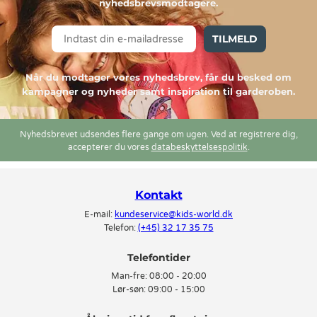
nyhedsbrevsmodtagere.
TILMELD
Når du modtager vores nyhedsbrev, får du besked om
kampagner og nyheder samt inspiration til garderoben.
Nyhedsbrevet udsendes flere gange om ugen. Ved at registrere dig,
accepterer du vores
databeskyttelsespolitik
.
Kontakt
E-mail:
kundeservice@kids-world.dk
Telefon:
(+45) 32 17 35 75
Telefontider
Man-fre:
08:00 - 20:00
Lør-søn:
09:00 - 15:00