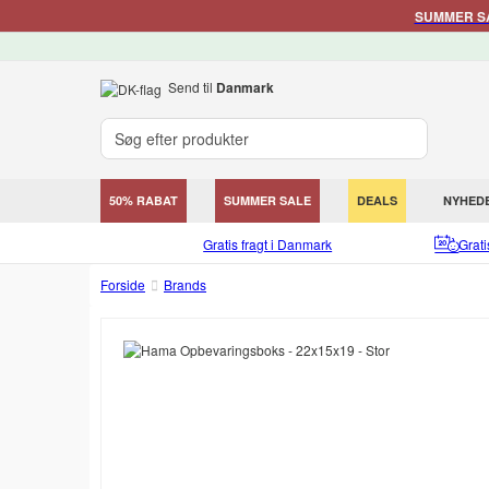
SUMMER SAL
Send til
Danmark
50% RABAT
SUMMER SALE
DEALS
NYHED
Gratis fragt i Danmark
Grat
Forside
Brands