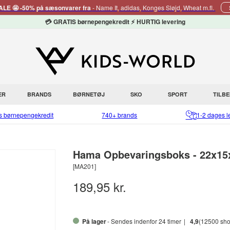
E 🤩 -50% på sæsonvarer fra
- Name It, adidas, Konges Sløjd, Wheat m.fl.
💳 GRATIS børnepengekredit ⚡ HURTIG levering
ER
BRANDS
BØRNETØJ
SKO
SPORT
TILB
is børnepengekredit
740+ brands
1-2 dages l
Hama Opbevaringsboks - 22x15x
[MA201]
189,95 kr.
På lager
- Sendes indenfor 24 timer
4,9
(12500 sho