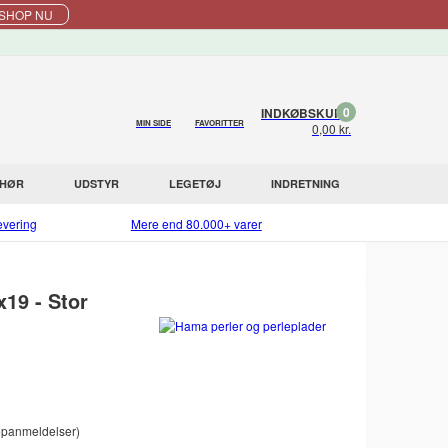
SHOP NU
0
INDKØBSKURV
MIN SIDE
FAVORITTER
0,00 kr.
EHØR
UDSTYR
LEGETØJ
INDRETNING
evering
Mere end 80.000+ varer
19 - Stor
panmeldelser)