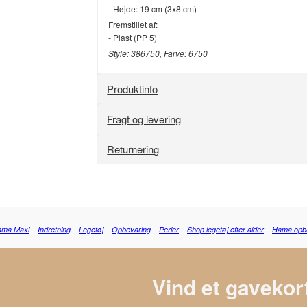
- Højde: 19 cm (3x8 cm)
Fremstillet af:
- Plast (PP 5)
Style: 386750, Farve: 6750
Produktinfo
Fragt og levering
Returnering
ama Maxi
Indretning
Legetøj
Opbevaring
Perler
Shop legetøj efter alder
Hama opb
Vind et gavekort