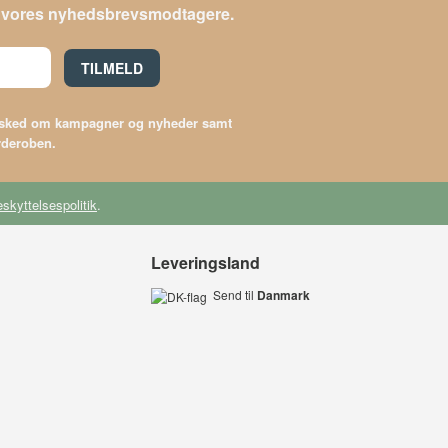
le vores nyhedsbrevsmodtagere.
TILMELD
besked om kampagner og nyheder samt
arderoben.
skyttelsespolitik
.
Leveringsland
Send til
Danmark