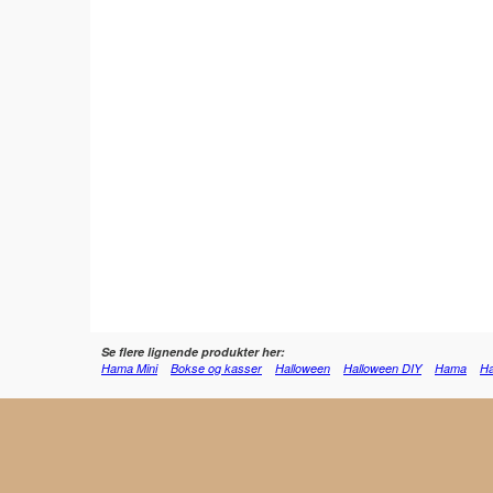
Se flere lignende produkter her:
Hama Mini
Bokse og kasser
Halloween
Halloween DIY
Hama
H