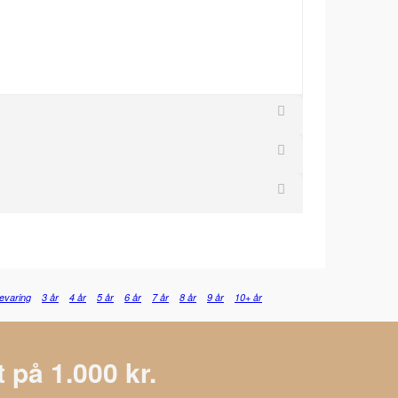
evaring
3 år
4 år
5 år
6 år
7 år
8 år
9 år
10+ år
 på 1.000 kr.