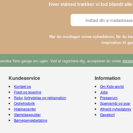
Hver måned trækker vi lod blandt al
Når du modtager vores nyhedsbrev, får du 
inspiration til g
endes flere gange om ugen. Ved at registrere dig, accepterer du vores
databe
Kundeservice
Information
Kontakt os
Om Kids-world
Fragt og levering
Jobs
Retur, fortrydelse og reklamation
Presserum
Ordrehistorik
Spørgsmål og svar
Hjælpecenter
Afmeld nyhedsbrev
Størrelsesguider
Gavekort
Børnepengebetaling