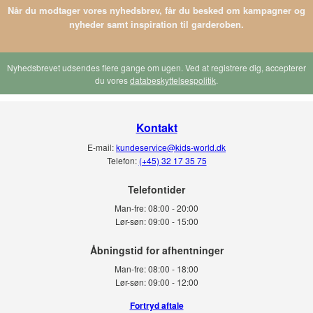
Når du modtager vores nyhedsbrev, får du besked om kampagner og
nyheder samt inspiration til garderoben.
Nyhedsbrevet udsendes flere gange om ugen. Ved at registrere dig, accepterer
du vores
databeskyttelsespolitik
.
Kontakt
E-mail:
kundeservice@kids-world.dk
Telefon:
(+45) 32 17 35 75
Telefontider
Man-fre:
08:00 - 20:00
Lør-søn:
09:00 - 15:00
Man-fre:
08:00 - 18:00
Lør-søn:
09:00 - 12:00
Fortryd aftale