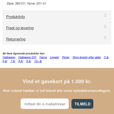
Style: 380101
, Farve: 201-01
Produktinfo
Fragt og levering
Returnering
Se flere lignende produkter her:
Halloween
Halloween DIY
Hama
Legetøj
Perler
Shop legetøj efter alder
5 år
6 år
7 år
8 år
9 år
10+ år
Vind et gavekort på 1.000 kr.
Hver måned trækker vi lod blandt alle vores nyhedsbrevsmodtagere.
TILMELD