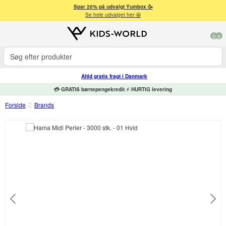
Spar 20% på udvalgt Yumbox 🥳
Se hele udvalget her 🤩
0
0
Altid gratis fragt i Danmark
💳 GRATIS børnepengekredit ⚡ HURTIG levering
Forside
Brands