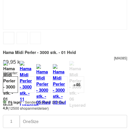
Hama Midi Perler - 3000 stk. - 01 Hvid
[MA085]
39,95 kr.
Varianter:
På lager
- Sendes indenfor 24 timer
4,9
(12500 shopanmeldelser)
OneSize