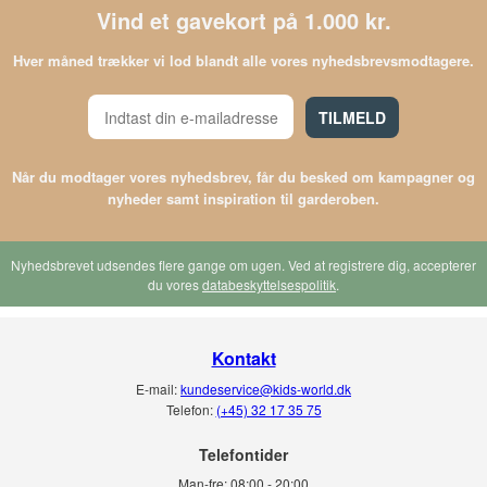
Vind et gavekort på 1.000 kr.
Hver måned trækker vi lod blandt alle vores nyhedsbrevsmodtagere.
TILMELD
Når du modtager vores nyhedsbrev, får du besked om kampagner og
nyheder samt inspiration til garderoben.
Nyhedsbrevet udsendes flere gange om ugen. Ved at registrere dig, accepterer
du vores
databeskyttelsespolitik
.
Kontakt
E-mail:
kundeservice@kids-world.dk
Telefon:
(+45) 32 17 35 75
Telefontider
Man-fre:
08:00 - 20:00