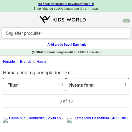
NU åben for kredit til november 2026 😍
Shop i dag og udskyd betalingen til 01.11.2026
0
0
Altid gratis fragt i Danmark
💳 GRATIS børnepengekredit ⚡ HURTIG levering
Forside
Brands
Hama
Hama perler og perleplader
512
Filter
3 af 13