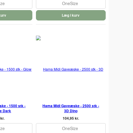
ize
OneSize
kurv
Læg i kurv
ke - 1500 stk -
Hama Midi Gaveæske - 2500 stk -
he Dark
3D Dino
kr.
104,95 kr.
ize
OneSize