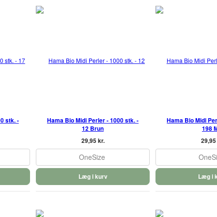
 stk. -
Hama Bio Midi Perler - 1000 stk. -
Hama Bio Midi Perl
12 Brun
198 
29,95 kr.
29,95 
OneSize
OneS
Læg i kurv
Læg i 