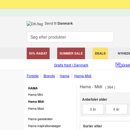
Send til
Danmark
50% RABAT
SUMMER SALE
DEALS
NYHED
Gratis fragt i Danmark
Grat
Forside
Brands
Hama
Hama Midi
Hama - Midi
364
HAMA
Hama Mini
Anbefalet alder
Anbefalet alder
Hama Midi
Hama Maxi
3 år
4 år
Hama gaveæsker
Sorter efter
Hama inspirationsbøger