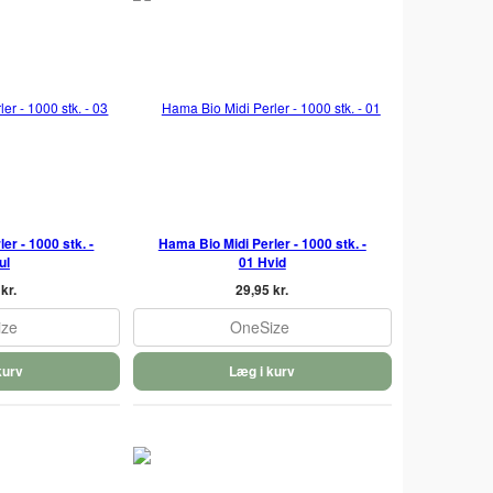
er - 1000 stk. -
Hama Bio Midi Perler - 1000 stk. -
ul
01 Hvid
kr.
29,95 kr.
ize
OneSize
kurv
Læg i kurv