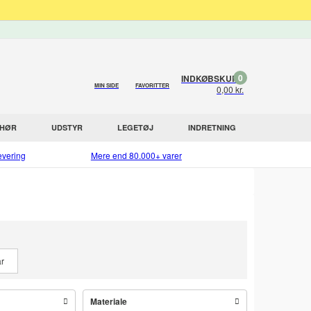
0
INDKØBSKURV
MIN SIDE
FAVORITTER
0,00 kr.
EHØR
UDSTYR
LEGETØJ
INDRETNING
evering
Mere end 80.000+ varer
r
Materiale