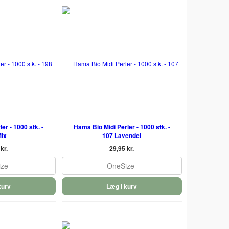
er - 1000 stk. -
Hama Bio Midi Perler - 1000 stk. -
Mix
107 Lavendel
kr.
29,95 kr.
ize
OneSize
kurv
Læg i kurv