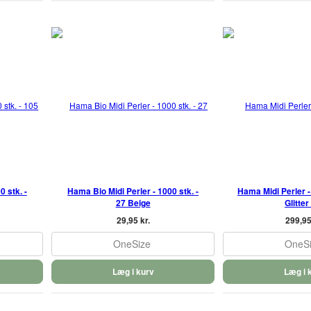
 stk. -
Hama Bio Midi Perler - 1000 stk. -
Hama Midi Perler - 
27 Beige
Glitter
29,95 kr.
299,95
OneSize
OneS
Læg i kurv
Læg i 