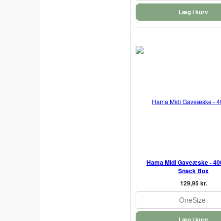
Læg i kurv
Hama Midi Gaveæske - 400
Snack Box
129,95 kr.
OneSize
Læg i kurv