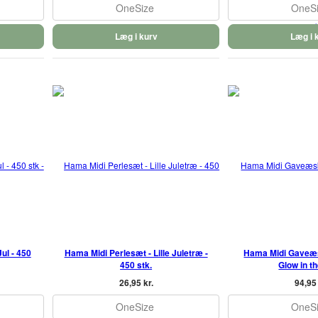
OneSize
OneS
Læg i kurv
Læg i 
ul - 450
Hama Midi Perlesæt - Lille Juletræ -
Hama Midi Gaveæs
450 stk.
Glow in t
26,95 kr.
94,95 
OneSize
OneS