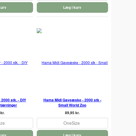
kurv
Læg i kurv
 2000 stk. - DIY
Hama Midi Gaveæske - 2000 stk -
hjørninger
Small World Zoo
kr.
89,95 kr.
ize
OneSize
kurv
Læg i kurv