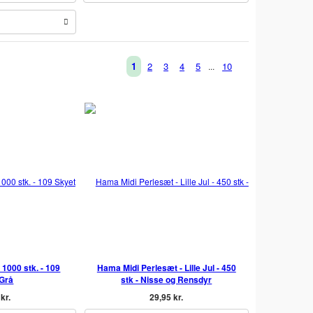
1
2
3
4
5
10
...
 1000 stk. - 109
Hama Midi Perlesæt - Lille Jul - 450
 Grå
stk - Nisse og Rensdyr
kr.
29,95 kr.