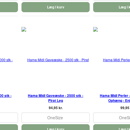
Læg i kurv
Læg i 
0 stk -
Hama Midi Gaveæske - 2500 stk -
Hama Midi Perler -
Pirat Leg
Ophæng - En
94,95 kr.
99,95 
OneSize
OneS
Læg i kurv
Læg i 