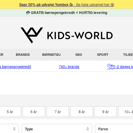
Spar 20% på udvalgt Yumbox 🥳
- Se hele udvalget her 🤩
💳 GRATIS børnepengekredit ⚡ HURTIG levering
ER
BRANDS
BØRNETØJ
SKO
SPORT
TILB
is børnepengekredit
740+ brands
1-2 dages l
5 år
6 år
7 år
8 år
9 år
10+ å
Type
Farve