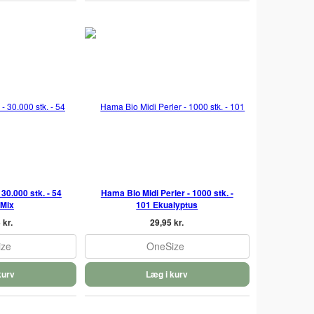
30.000 stk. - 54
Hama Bio Midi Perler - 1000 stk. -
 Mix
101 Ekualyptus
 kr.
29,95 kr.
ize
OneSize
kurv
Læg i kurv