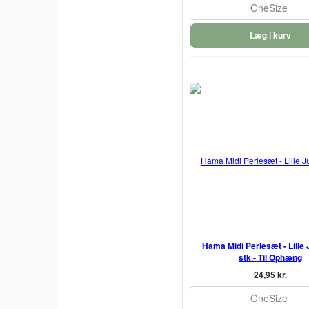
OneSize
Læg i kurv
Hama Midi Perlesæt - Lille J
stk - Til Ophæng
24,95 kr.
OneSize