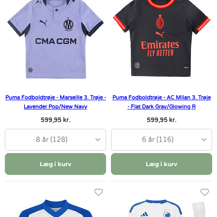
Puma Fodboldtrøje - Marseille 3. Trøje -
Puma Fodboldtrøje - AC Milan 3. Trøje
Lavender Pop/New Navy
- Flat Dark Gray/Glowing R
599,95 kr.
599,95 kr.
8 år (128)
6 år (116)
Læg i kurv
Læg i kurv