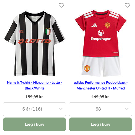
Name It T-shirt - NknJumb - Lotto -
adidas Performance Fodboldsæt -
Black/White
Manchester United H - Mufred
159,95 kr.
449,95 kr.
6 år (116)
68
Læg i kurv
Læg i kurv