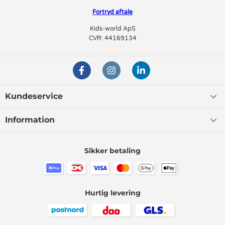
skal ind og se en kamp på stadion, derhjemme foran fjernsynet, eller dit
Fortryd aftale
barn skal ud og spille med vennerne, kan barnet med fordel
repræsentere sit favorithold iklædt en replica-trøje med holdets farver.
Kids-world ApS
CVR: 44169134
Med en fodboldtrøje er dit barn altid forberedt når der skal ses fodbold.
Det er også altid sjovt for barnet at spille fodbold iført en trøje som
repræsenterer deres favorithold, da de på den måde næsten kan føle de
er en del af holdet.
Kundeservice
Information
Sikker betaling
Hurtig levering