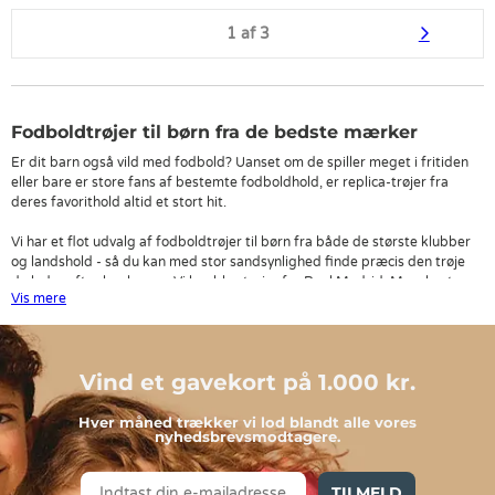
1 af 3
Fodboldtrøjer til børn fra de bedste mærker
Er dit barn også vild med fodbold? Uanset om de spiller meget i fritiden
eller bare er store fans af bestemte fodboldhold, er replica-trøjer fra
deres favorithold altid et stort hit.
Vi har et flot udvalg af fodboldtrøjer til børn fra både de største klubber
og landshold - så du kan med stor sandsynlighed finde præcis den trøje
du leder efter her hos os. Vi har bl.a. trøjer fra Real Madrid, Manchester
Vis mere
United, Juventus og Arsenal.
Vi har mange fodboldtrøjer fra adidas Performance, som er et brand
kendt for deres utrolige kvalitet. Vores fodboldtrøjer fra adidas
Vind et gavekort på 1.000 kr.
Performance er fremstillet i Aeroready-kvalitet - dette vil sige at de
absorberer vand og sved, så de er enormt behagelige for børn at dyrke
sport
i.
Hver måned trækker vi lod blandt alle vores
nyhedsbrevsmodtagere.
Find nemt den fodboldtrøje du leder efter
TILMELD