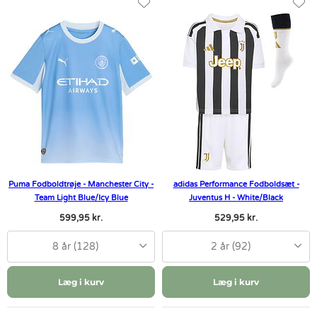
Puma Fodboldtrøje - Manchester City -
adidas Performance Fodboldsæt -
Team Light Blue/Icy Blue
Juventus H - White/Black
599,95 kr.
529,95 kr.
8 år (128)
2 år (92)
Læg i kurv
Læg i kurv