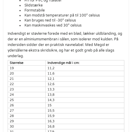
Fri for PVC og ftalater
Slidstærke
Formstabile
Kan modstå temperaturer på til 100° celsius
Kan bruges ned til -30° celsius
Kan maskinvaskes ved 30° celsius
Indvendigt er støvlerne forede med en blød, lækker uldblanding, og
der er en alminiumsmembran i sålen, som isolerer mod kulden. På
indersiden sidder der en praktisk navnelabel. Med Megol er
ydersålerne ekstra skridsikre, og har et godt greb på alle slags
underlag.
Størrelse
Indvendige mål i cm:
19
11,2
20
11,6
21
12,1
22
12,6
23
13,3
24
13,8
25
14,3
26
15
27
15,5
28
15,9
29
16,3
30
16,8
31
17,9