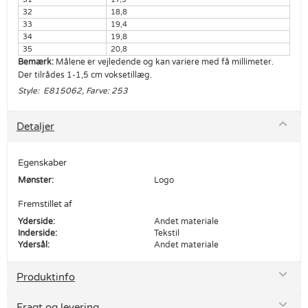
32
18,8
33
19,4
34
19,8
35
20,8
Bemærk:
Målene er vejledende og kan variere med få millimeter.
Der tilrådes 1-1,5 cm voksetillæg.
Style: E815062, Farve: 253
Detaljer
Egenskaber
Mønster:
Logo
Fremstillet af
Yderside:
Andet materiale
Inderside:
Tekstil
Ydersål:
Andet materiale
Produktinfo
Fragt og levering