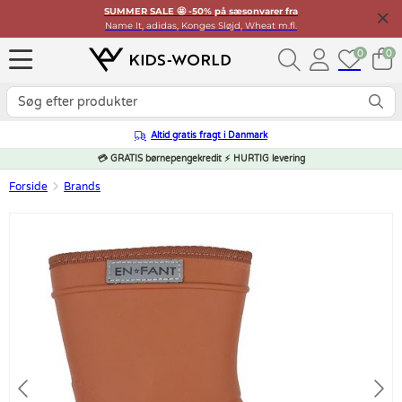
SUMMER SALE 🤩 -50% på sæsonvarer fra
Name It, adidas, Konges Sløjd, Wheat m.fl.
0
0
Altid gratis fragt i Danmark
💳 GRATIS børnepengekredit ⚡ HURTIG levering
Forside
Brands