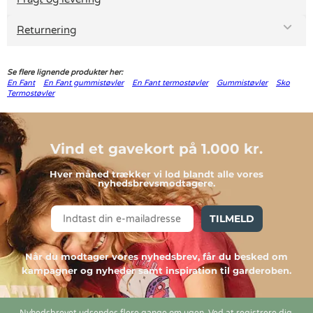
Returnering
Se flere lignende produkter her:
En Fant
En Fant gummistøvler
En Fant termostøvler
Gummistøvler
Sko
Termostøvler
Vind et gavekort på 1.000 kr.
Hver måned trækker vi lod blandt alle vores
nyhedsbrevsmodtagere.
TILMELD
Når du modtager vores nyhedsbrev, får du besked om
kampagner og nyheder samt inspiration til garderoben.