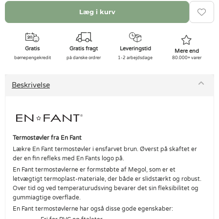
Læg i kurv
Gratis
Gratis fragt
Leveringstid
Mere end
børnepengekredit
på danske ordrer
1-2 arbejdsdage
80.000+ varer
Beskrivelse
Termostøvler fra En Fant
Lækre En Fant termostøvler i ensfarvet brun. Øverst på skaftet er
der en fin refleks med En Fants logo på.
En Fant termostøvlerne er formstøbte af Megol, som er et
letvægtigt termoplast-materiale, der både er slidstærkt og robust.
Over tid og ved temperaturudsving bevarer det sin fleksibilitet og
gummiagtige overflade.
En Fant termostøvlerne har også disse gode egenskaber: