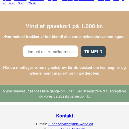
år
8 år
9 år
10+ år
Vind et gavekort på 1.000 kr.
Hver måned trækker vi lod blandt alle vores nyhedsbrevsmodtagere.
TILMELD
Når du modtager vores nyhedsbrev, får du besked om kampagner og
nyheder samt inspiration til garderoben.
Nyhedsbrevet udsendes flere gange om ugen. Ved at registrere dig, accepterer
du vores
databeskyttelsespolitik
.
Kontakt
E-mail:
kundeservice@kids-world.dk