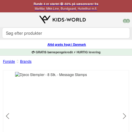
Runde 4 er startet 🤩 -50% på sæsonvarer fra
MarMar, Mikk-Line, Bundgaard, Huttelihut m.fl.
0
0
Altid gratis fragt i Danmark
💳 GRATIS børnepengekredit ⚡ HURTIG levering
Forside
Brands