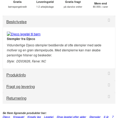
Gratis
Leveringstid
Gratis fragt
Mere end
børnepengekredit
1-2 arbejdsdage
på danske ordrer
80.000+ varer
Beskrivelse
Stempler fra Djeco
Vidunderlige Djeco stempler bestående af otte stempler med søde
motiver og en grøn stempelpude. Med stemplerne kan man skabe
personlige hilsner og beskeder.
Style: DD03626, Farve: NC
Produktinfo
Fragt og levering
Returnering
Se flere lignende produkter her:
Djeco
Kreasæt
Kreativ leg
Legetøj
Shop legetøj efter alder
Stempler
6 år
7