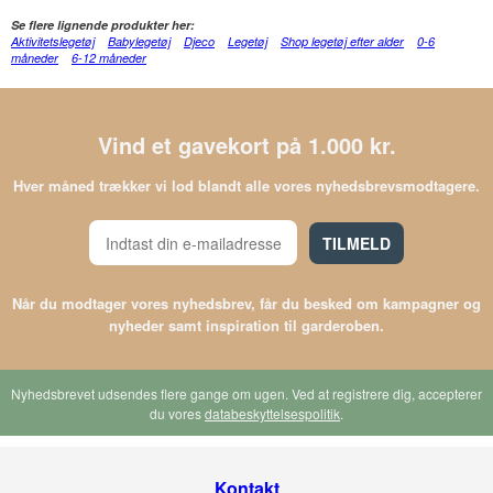
Se flere lignende produkter her:
Aktivitetslegetøj
Babylegetøj
Djeco
Legetøj
Shop legetøj efter alder
0-6
måneder
6-12 måneder
Vind et gavekort på 1.000 kr.
Hver måned trækker vi lod blandt alle vores nyhedsbrevsmodtagere.
TILMELD
Når du modtager vores nyhedsbrev, får du besked om kampagner og
nyheder samt inspiration til garderoben.
Nyhedsbrevet udsendes flere gange om ugen. Ved at registrere dig, accepterer
du vores
databeskyttelsespolitik
.
Kontakt