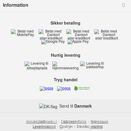
Information
Sikker betaling
Hurtig levering
Tryg handel
Send til
Danmark
Kids-world
Handelsbetingelser
Smedevej 6
Databeskyttelse
6710 Esbjerg V
Impressum
Danmark
Leveringsland
Telefon:
Cookies
(+45) 32 17 35 75
Desktop-visning