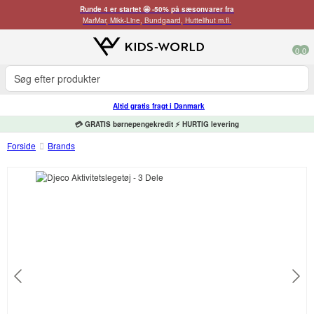
Runde 4 er startet 🤩 -50% på sæsonvarer fra
MarMar, Mikk-Line, Bundgaard, Huttelihut m.fl.
0
0
Altid gratis fragt i Danmark
💳 GRATIS børnepengekredit ⚡ HURTIG levering
Forside
Brands