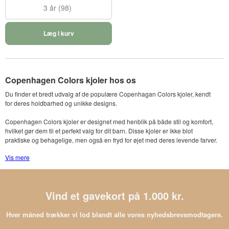
3 år (98)
Læg i kurv
Copenhagen Colors kjoler hos os
Du finder et bredt udvalg af de populære Copenhagan Colors kjoler, kendt
for deres holdbarhed og unikke designs.
Copenhagen Colors kjoler er designet med henblik på både stil og komfort,
hvilket gør dem til et perfekt valg for dit barn. Disse kjoler er ikke blot
praktiske og behagelige, men også en fryd for øjet med deres levende farver.
Vis mere
Udforsk vores sortiment, og opdag hvorfor Copenhagen Colors er blevet et
favoritvalg for forældre, der søger det bedste til deres børn.
Stort udvalg af Copenhagen Colors kjoler
Vind et gavekort på 1.000 kr.
Hos os finder du et imponerende udvalg af Copenhagen Colors kjoler. Vi
sørger altid for at have de nyeste kollektioner, så dit barn kan klædes
Hver måned trækker vi lod blandt alle vores nyhedsbrevsmodtagere.
moderne og komfortabelt.