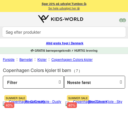
Spar 20% på udvalgt Yumbox 🥳
Se hele udvalget her 🤩
0
0
Altid gratis fragt i Danmark
💳 GRATIS børnepengekredit ⚡ HURTIG levering
Forside
Børnetøj
Kjoler
Copenhagen Colors kjoler
Copenhagen Colors kjoler til børn
7
Filter
SUMMER SALE
SUMMER SALE
40%
40%