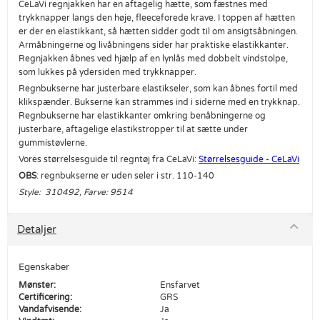
CeLaVi regnjakken har en aftagelig hætte, som fæstnes med
trykknapper langs den høje, fleeceforede krave. I toppen af hætten
er der en elastikkant, så hætten sidder godt til om ansigtsåbningen.
Armåbningerne og livåbningens sider har praktiske elastikkanter.
Regnjakken åbnes ved hjælp af en lynlås med dobbelt vindstolpe,
som lukkes på ydersiden med trykknapper.
Regnbukserne har justerbare elastikseler, som kan åbnes fortil med
klikspænder. Bukserne kan strammes ind i siderne med en trykknap.
Regnbukserne har elastikkanter omkring benåbningerne og
justerbare, aftagelige elastikstropper til at sætte under
gummistøvlerne.
Vores størrelsesguide til regntøj fra CeLaVi:
Størrelsesguide - CeLaVi
OBS
: regnbukserne er uden seler i str. 110-140
Style: 310492, Farve: 9514
Detaljer
Egenskaber
Mønster:
Ensfarvet
Certificering:
GRS
Vandafvisende:
Ja