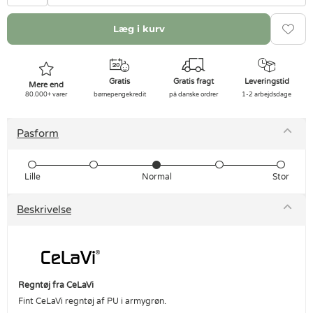
Læg i kurv
Gratis
Gratis fragt
Leveringstid
Mere end
80.000+ varer
børnepengekredit
på danske ordrer
1-2 arbejdsdage
Pasform
Lille
Normal
Stor
Beskrivelse
Regntøj fra CeLaVi
Fint CeLaVi regntøj af PU i armygrøn.