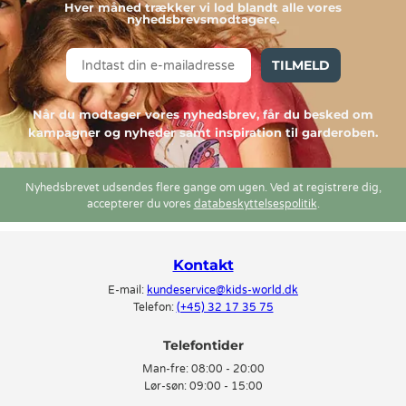
Hver måned trækker vi lod blandt alle vores
nyhedsbrevsmodtagere.
TILMELD
Når du modtager vores nyhedsbrev, får du besked om
kampagner og nyheder samt inspiration til garderoben.
Nyhedsbrevet udsendes flere gange om ugen. Ved at registrere dig,
accepterer du vores
databeskyttelsespolitik
.
Kontakt
E-mail:
kundeservice@kids-world.dk
Telefon:
(+45) 32 17 35 75
Telefontider
Man-fre:
08:00 - 20:00
Lør-søn:
09:00 - 15:00