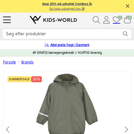
Spar 20% på udvalgt Yumbox 🥳
Se hele udvalget her 🤩
0
0
Altid gratis fragt i Danmark
💳 GRATIS børnepengekredit ⚡ HURTIG levering
Forside
Brands
30%
SUMMER SALE