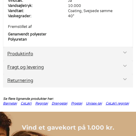
Vindtæt:
Ja
Vandsøjletryk:
10.000
Vandtæt:
Coating, Svejsede sømme
Vaskegrader:
40°
Fremstillet af
Genanvendt polyester
Polyuretan
Produktinfo
Fragt og levering
Returnering
Se flere lignende produkter her:
Børnetøj
CeLaVi
Regntøj
Drengetøj
Pigetøj
Unisex-tøj
CeLaVi regntøj
Vind et gavekort på 1.000 kr.