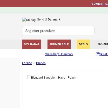
SUMMER SAL
Send til
Danmark
50% RABAT
SUMMER SALE
DEALS
NYHED
Gratis fragt i Danmark
Grat
Forside
Brands