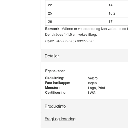
22
14
25
16,2
26
17
Bemærk:
Målene er vejledende og kan variere med få
Der tilrådes 1-1,5 cm voksetillæg.
Style: 245085028, Farve: 5028
Detaljer
Egenskaber
Skolukning:
Velcro
Fast hælkappe:
Ingen
Mønster:
Logo, Print
Certificering:
LWG
Produktinfo
Fragt og levering