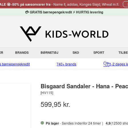
E 🤩 -50% på sæsonvarer fra
- Name It, adidas, Konges Sløjd, Wheat m.fl.
💳 GRATIS børnepengekredit ⚡ HURTIG levering
ER
BRANDS
BØRNETØJ
SKO
SPORT
TILB
is børnepengekredit
740+ brands
1-2 dages l
Bisgaard Sandaler - Hana - Pea
[HV115]
599,95 kr.
På lager
- Sendes indenfor 24 timer
4,9
(12500 sho