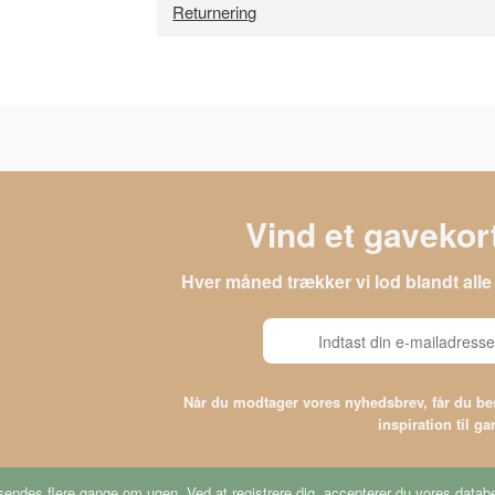
Returnering
Vind et gavekort
Hver måned trækker vi lod blandt al
Når du modtager vores nyhedsbrev, får du 
inspiration til g
endes flere gange om ugen. Ved at registrere dig, accepterer du vores
databe