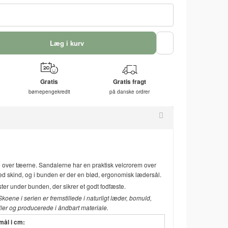
Læg i kurv
Gratis
Gratis fragt
børnepengekredit
på danske ordrer
 over tæerne. Sandalerne har en praktisk velcrorem over
ed skind, og i bunden er der en blød, ergonomisk lædersål.
ter under bunden, der sikrer et godt fodfæste.
oene i serien er fremstillede i naturligt læder, bomuld,
aller og producerede i åndbart materiale.
mål i cm: