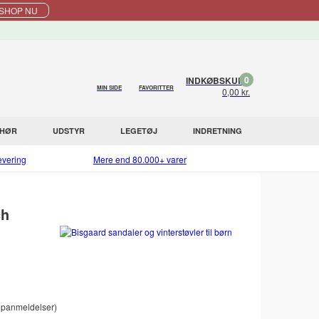
SHOP NU
0
INDKØBSKURV
MIN SIDE
FAVORITTER
0,00 kr.
EHØR
UDSTYR
LEGETØJ
INDRETNING
evering
Mere end 80.000+ varer
ch
panmeldelser)