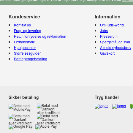
Kundeservice
Information
Kontakt os
Om Kids-world
Fragt og levering
Jobs
Retur, fortrydelse og reklamation
Presserum
Ordrehistorik
Spørgsmål og svar
Hjælpecenter
Afmeld nyhedsbrev
Størrelsesguider
Gavekort
Børnepengebetaling
Sikker betaling
Tryg handel