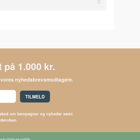
 på 1.000 kr.
le vores nyhedsbrevsmodtagere.
TILMELD
besked om kampagner og nyheder samt
arderoben.
skyttelsespolitik
.