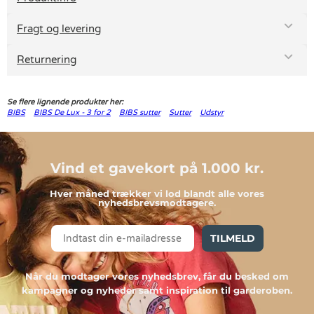
Fragt og levering
Returnering
Se flere lignende produkter her:
BIBS
BIBS De Lux - 3 for 2
BIBS sutter
Sutter
Udstyr
Vind et gavekort på 1.000 kr.
Hver måned trækker vi lod blandt alle vores
nyhedsbrevsmodtagere.
TILMELD
Når du modtager vores nyhedsbrev, får du besked om
kampagner og nyheder samt inspiration til garderoben.