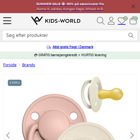
SUMMER SALE 🤩 -50% på sæsonvarer fra
Name It, adidas, Konges Sløjd, Wheat m.fl.
0
0
Altid gratis fragt i Danmark
💳 GRATIS børnepengekredit ⚡ HURTIG levering
Forside
Brands
3 FOR 2