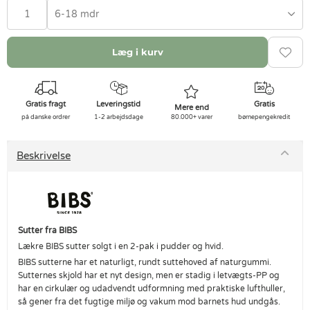
6-18 mdr
Læg i kurv
Gratis fragt
Leveringstid
Gratis
Mere end
på danske ordrer
1-2 arbejdsdage
80.000+ varer
børnepengekredit
Beskrivelse
Sutter fra BIBS
Lækre BIBS sutter solgt i en 2-pak i pudder og hvid.
BIBS sutterne har et naturligt, rundt suttehoved af naturgummi.
Sutternes skjold har et nyt design, men er stadig i letvægts-PP og
har en cirkulær og udadvendt udformning med praktiske lufthuller,
så gener fra det fugtige miljø og vakum mod barnets hud undgås.