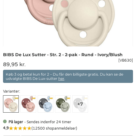
BIBS De Lux Sutter - Str. 2 - 2-pak - Rund - Ivory/Blush
[VB630]
89,95 kr.
Køb 3 og betal kun for 2 – Du får den billigste gratis. Du kan se de
udvalgte BIBS De Lux-sutter
her
.
Varianter:
På lager
- Sendes indenfor 24 timer
4,9
(12500 shopanmeldelser)