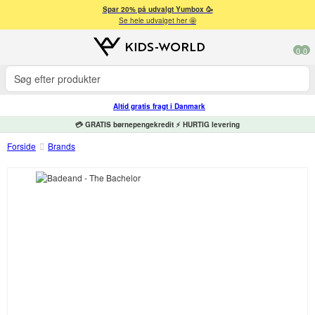
Spar 20% på udvalgt Yumbox 🥳
Se hele udvalget her 🤩
0
0
Altid gratis fragt i Danmark
💳 GRATIS børnepengekredit ⚡ HURTIG levering
Forside
Brands