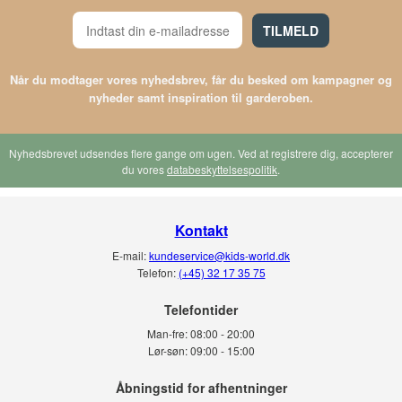
TILMELD
Når du modtager vores nyhedsbrev, får du besked om kampagner og
nyheder samt inspiration til garderoben.
Nyhedsbrevet udsendes flere gange om ugen. Ved at registrere dig, accepterer
du vores
databeskyttelsespolitik
.
Kontakt
E-mail:
kundeservice@kids-world.dk
Telefon:
(+45) 32 17 35 75
Telefontider
Man-fre:
08:00 - 20:00
Lør-søn:
09:00 - 15:00