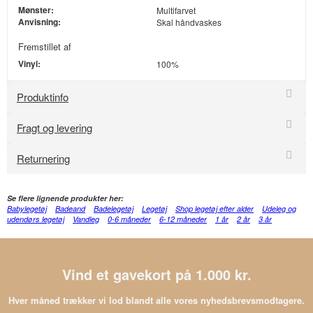
Mønster:
Multifarvet
Anvisning:
Skal håndvaskes
Fremstillet af
Vinyl:
100%
Produktinfo
Fragt og levering
Returnering
Se flere lignende produkter her:
Babylegetøj
Badeand
Badelegetøj
Legetøj
Shop legetøj efter alder
Udeleg og
udendørs legetøj
Vandleg
0-6 måneder
6-12 måneder
1 år
2 år
3 år
Vind et gavekort på 1.000 kr.
Hver måned trækker vi lod blandt alle vores nyhedsbrevsmodtagere.