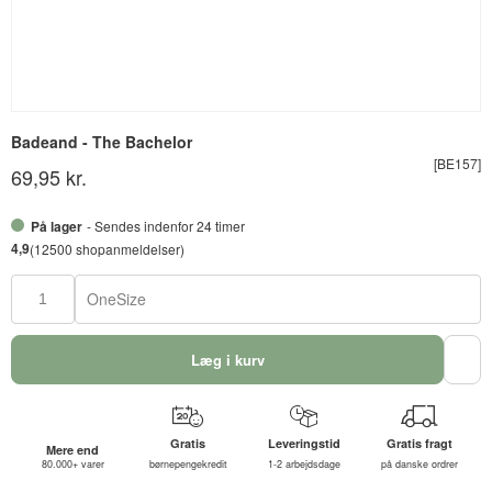
Badeand - The Bachelor
[BE157]
69,95 kr.
På lager
- Sendes indenfor 24 timer
4,9
(12500 shopanmeldelser)
OneSize
Læg i kurv
Gratis
Leveringstid
Gratis fragt
Mere end
80.000+ varer
børnepengekredit
1-2 arbejdsdage
på danske ordrer