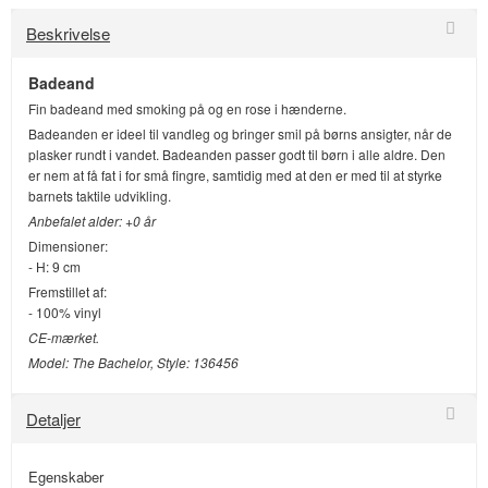
Beskrivelse
Badeand
Fin badeand med smoking på og en rose i hænderne.
Badeanden er ideel til vandleg og bringer smil på børns ansigter, når de
plasker rundt i vandet. Badeanden passer godt til børn i alle aldre. Den
er nem at få fat i for små fingre, samtidig med at den er med til at styrke
barnets taktile udvikling.
Anbefalet alder: +0 år
Dimensioner:
- H: 9 cm
Fremstillet af:
- 100% vinyl
CE-mærket.
Model: The Bachelor, Style:
136456
Detaljer
Egenskaber