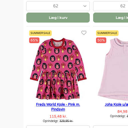
62
62
Læg i kurv
Læg i 
SUMMER SALE
SUMMER SALE
65%
50%
Freds World Kjole - Pink m.
Joha Kjole u/
Pindsvin
84,98 
115,48 kr.
Oprindeligt:
1
Oprindeligt:
329,95 kr.