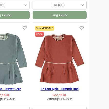
/68
1 år (80)
 i kurv
Læg i kurv
SUMMER SALE
65%
le - Støvet Grøn
En Fant Kjole - Brændt Rød
,48 kr.
122,48 kr.
igt:
349,95 kr.
Oprindeligt:
349,95 kr.