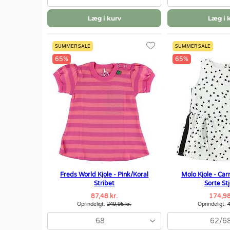
Læg i kurv
Læg i 
SUMMER SALE
SUMMER SALE
65%
65%
Freds World Kjole - Pink/Koral
Molo Kjole - Car
Stribet
Sorte St
87,48 kr.
174,98
Oprindeligt:
249,95 kr.
Oprindeligt:
4
68
62/6