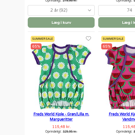
Oprindeligt:
279,95 kr.
Oprindeligt:
1
2 år (92)
74
Læg i kurv
Læg i 
SUMMER SALE
SUMMER SALE
65%
65%
Freds World Kjole - Grøn/Lilla m.
Freds World Kjo
Margueritter
Vandm
115,48 kr.
115,48
Oprindeligt:
329,95 kr.
Oprindeligt:
3