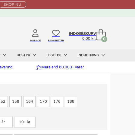
SHOP NU
INDKØBSKURV
0,00 kr.
0
MIN SIDE
FAVORITTER
R
UDSTYR
LEGETØJ
INDRETNING
evering
Mere end 80.000+ varer
152
158
164
170
176
188
 år
10+ år