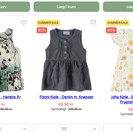
kurv
Læg i kurv
Læg
SUMMER SALE
SUMMER SALE
65%
65%
i - Hanens År
Fixoni Kjole - Denim m. Knapper
Joha Kjole -
Frugte
 kr.
69,98 kr.
99,95 kr.
Oprindeligt:
199,95 kr.
66
Oprindel
8
50