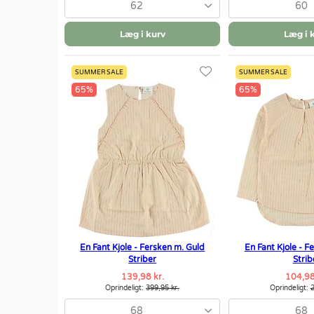
62
60
Læg i kurv
Læg i 
SUMMER SALE
SUMMER SALE
65%
65%
En Fant Kjole - Fersken m. Guld
En Fant Kjole - F
Striber
Strib
139,98 kr.
104,98
Oprindeligt:
399,95 kr.
Oprindeligt:
2
68
68