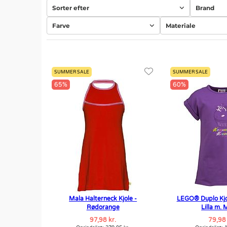
Sorter efter
Brand
Farve
Materiale
SUMMER SALE
SUMMER SALE
65%
60%
Mala Halterneck Kjole -
LEGO® Duplo Kjol
Rødorange
Lilla m. 
97,98 kr.
79,98 