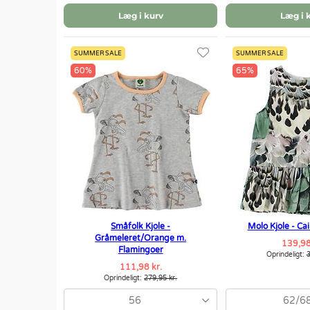
Læg i kurv
Læg i 
SUMMER SALE
SUMMER SALE
60%
65%
Småfolk Kjole -
Molo Kjole - Ca
Gråmeleret/Orange m.
139,98
Flamingoer
Oprindeligt:
3
111,98 kr.
Oprindeligt:
279,95 kr.
56
62/6