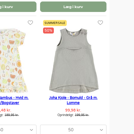
 i kurv
Læg i kurv
SUMMER SALE
50%
 Bambus - Hvid m.
Joha Kjole - Bomuld - Grå m.
r/Bogstaver
Lomme
,48 kr.
99,98 kr.
igt:
189,95 kr.
Oprindeligt:
199,95 kr.
60
50