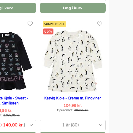
 i kurv
Læg i kurv
SUMMER SALE
65%
e Kjole - Sweat -
Katvig Kjole - Creme m. Pingviner
 Similisten
104,98 kr.
,98 kr.
Oprindeligt:
299,95 kr.
gt:
2.099,95 kr.
(
+140,00 kr.
)
1 år (80)