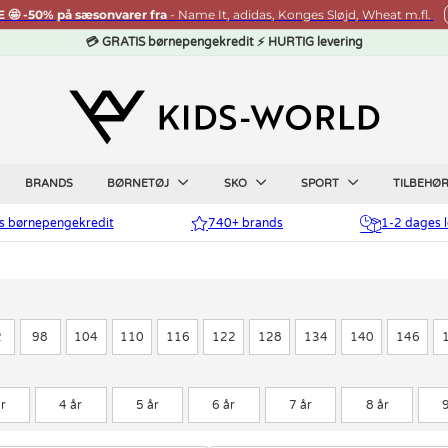
🤩 -50% på sæsonvarer fra
- Name It, adidas, Konges Sløjd, Wheat m.fl.
💳 GRATIS børnepengekredit ⚡ HURTIG levering
BRANDS
BØRNETØJ
SKO
SPORT
TILBEHØ
is børnepengekredit
740+ brands
1-2 dages l
2
98
104
110
116
122
128
134
140
146
r
4 år
5 år
6 år
7 år
8 år
9