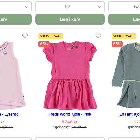
62
62
kurv
Læg i kurv
Læg
SUMMER SALE
SUMMER SALE
65%
65%
æ - Lyserød
Freds World Kjole - Pink
En Fant Kjo
kr.
87,48 kr.
122
69,95 kr.
Oprindeligt:
249,95 kr.
Oprindel