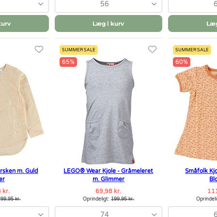
56
kurv
Læg i kurv
Læg
SUMMER SALE
SUMMER SALE
65%
60%
ersken m. Guld
LEGO® Wear Kjole - Gråmeleret
Småfolk Kjo
er
m. Glimmer
Bl
 kr.
69,98 kr.
111
99,95 kr.
Oprindeligt:
199,95 kr.
Oprindel
74