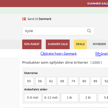
SUMMER SALE 
Send til
Danmark
50% RABAT
SUMMER SALE
DEALS
NYHEDER
Gratis fragt i Danmark
Grat
Produkter som opfylder dine kriterier
2000
Størrelse
Størrelse
50
56
62
68
74
80
86
9
Anbefalet alder
Anbefalet alder
0-6 mdr
6-12 mdr
1 år
2 år
3 å