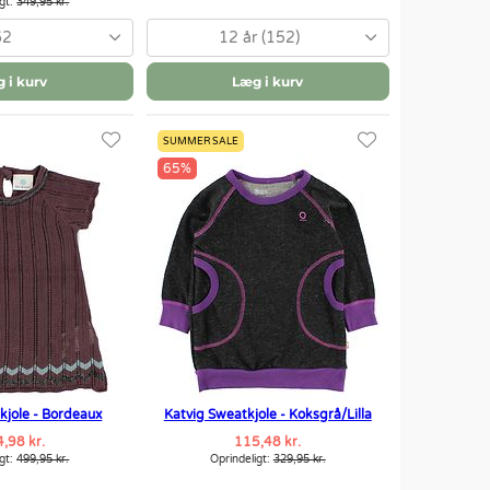
igt:
349,95 kr.
62
12 år (152)
 i kurv
Læg i kurv
SUMMER SALE
65%
kkjole - Bordeaux
Katvig Sweatkjole - Koksgrå/Lilla
,98 kr.
115,48 kr.
igt:
499,95 kr.
Oprindeligt:
329,95 kr.