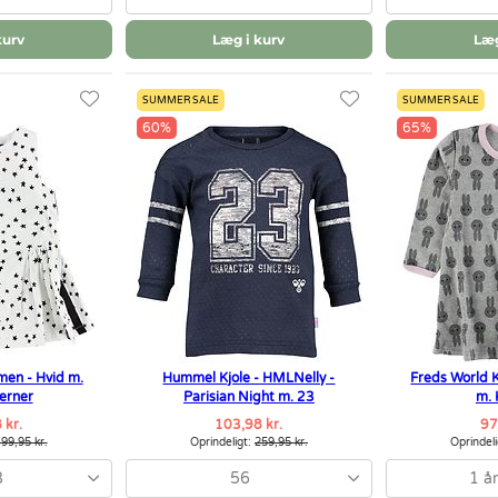
kurv
Læg i kurv
Læg
SUMMER SALE
SUMMER SALE
60%
65%
men - Hvid m.
Hummel Kjole - HMLNelly -
Freds World K
jerner
Parisian Night m. 23
m. 
 kr.
103,98 kr.
97
99,95 kr.
Oprindeligt:
259,95 kr.
Oprindel
8
56
1 år