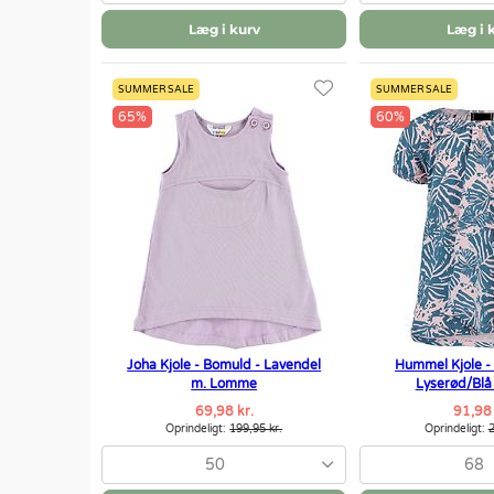
Læg i kurv
Læg i 
SUMMER SALE
SUMMER SALE
65%
60%
Joha Kjole - Bomuld - Lavendel
Hummel Kjole -
m. Lomme
Lyserød/Blå
69,98 kr.
91,98 
Oprindeligt:
199,95 kr.
Oprindeligt:
2
50
68