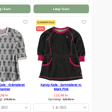
 i kurv
Læg i kurv
SUMMER SALE
65%
jole - Gråmeleret
Katvig Kjole - Sortmeleret m.
Kaniner
Mørk Pink
,98 kr.
115,48 kr.
igt:
279,95 kr.
Oprindeligt:
329,95 kr.
 (80)
1 år (80)