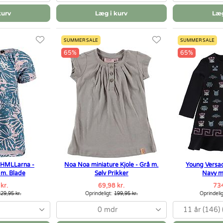
kurv
Læg i kurv
Læg
SUMMER SALE
SUMMER SALE
65%
65%
 HMLLarna -
Noa Noa miniature Kjole - Grå m.
Young Versac
 m. Blade
Sølv Prikker
Navy m.
kr.
69,98 kr.
734
29,95 kr.
Oprindeligt:
199,95 kr.
Oprindeli
0 mdr
11 år (146) 