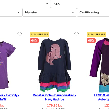
Køn
Mønster
Certificering
SUMMER SALE
SUMMER SALE
60%
65%
e - LWDolly -
Danefæ Kjole - Danenørrebro -
LEGO® Wea
Muffin
Navy Havfrue
Aubergi
kr.
179,98 kr.
122