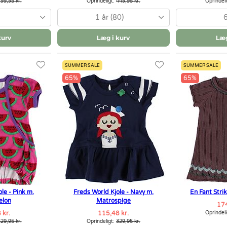
99,95 kr.
Oprindeligt:
449,95 kr.
Oprindel
1 år (80)
kurv
Læg i kurv
Læg
SUMMER SALE
SUMMER SALE
65%
65%
le - Pink m.
Freds World Kjole - Navy m.
En Fant Stri
elon
Matrospige
174
 kr.
115,48 kr.
Oprindel
29,95 kr.
Oprindeligt:
329,95 kr.