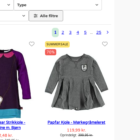
Type
Alle filtre
1
2
3
4
5
25
...
SUMMER SALE
70%
r Strikkjole -
Papfar Kjole - Mørkegråmeleret
ne m. Bjørn
119,99 kr.
,48 kr.
Oprindeligt:
399,95 kr.