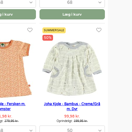
68
68
 i kurv
Læg i kurv
SUMMER SALE
50%
le - Fersken m.
Joha Kjole - Bambus - Creme/Grå
omster
m. Dyr
,98 kr.
99,98 kr.
igt:
279,95 kr.
Oprindeligt:
199,95 kr.
68
50