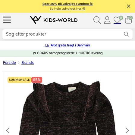
Spar 20% på udvalgt Yumbox 🥳
Se hele udvalget her 🤩
0
0
Altid gratis fragt i Danmark
💳 GRATIS børnepengekredit ⚡ HURTIG levering
Forside
Brands
65%
SUMMER SALE