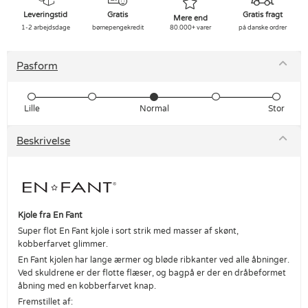
Leveringstid
Gratis
Gratis fragt
Mere end
1-2 arbejdsdage
børnepengekredit
80.000+ varer
på danske ordrer
Pasform
Lille
Normal
Stor
Beskrivelse
Kjole fra En Fant
Super flot En Fant kjole i sort strik med masser af skønt,
kobberfarvet glimmer.
En Fant kjolen har lange ærmer og bløde ribkanter ved alle åbninger.
Ved skuldrene er der flotte flæser, og bagpå er der en dråbeformet
åbning med en kobberfarvet knap.
Fremstillet af: