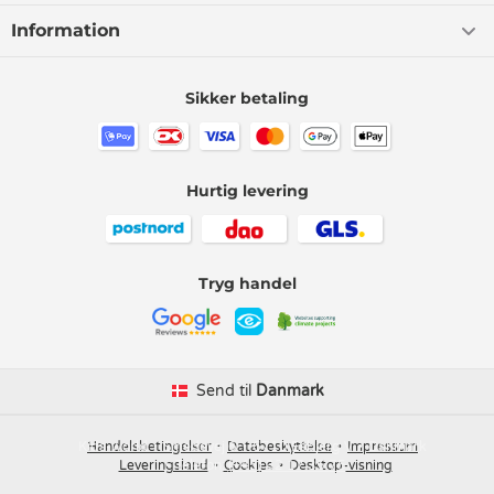
Information
Sikker betaling
Hurtig levering
Tryg handel
Send til
Danmark
Kids-world
Handelsbetingelser
Smedevej 6
Databeskyttelse
6710 Esbjerg V
Impressum
Danmark
Leveringsland
Telefon:
Cookies
(+45) 32 17 35 75
Desktop-visning