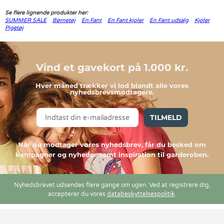
Se flere lignende produkter her:
SUMMER SALE
Børnetøj
En Fant
En Fant kjoler
En Fant udsalg
Kjoler
Pigetøj
Vind et gavekort på 1.000 kr.
Hver måned trækker vi lod blandt alle vores
nyhedsbrevsmodtagere.
TILMELD
Når du modtager vores nyhedsbrev, får du besked om
kampagner og nyheder samt inspiration til garderoben.
Nyhedsbrevet udsendes flere gange om ugen. Ved at registrere dig,
accepterer du vores
databeskyttelsespolitik
.