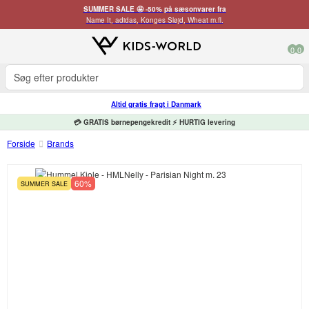
SUMMER SALE 🤩 -50% på sæsonvarer fra
Name It, adidas, Konges Sløjd, Wheat m.fl.
0
0
Altid gratis fragt i Danmark
💳 GRATIS børnepengekredit ⚡ HURTIG levering
Forside
Brands
60%
SUMMER SALE