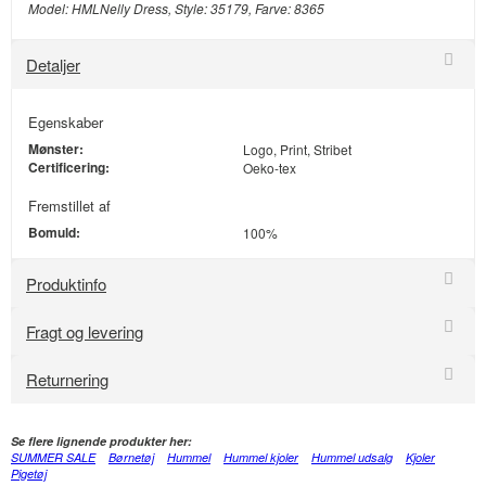
Model:
HML
Nelly Dress, Style: 35179, Farve: 8365
Detaljer
Egenskaber
Mønster:
Logo, Print, Stribet
Certificering:
Oeko-tex
Fremstillet af
Bomuld:
100%
Produktinfo
Fragt og levering
Returnering
Se flere lignende produkter her:
SUMMER SALE
Børnetøj
Hummel
Hummel kjoler
Hummel udsalg
Kjoler
Pigetøj