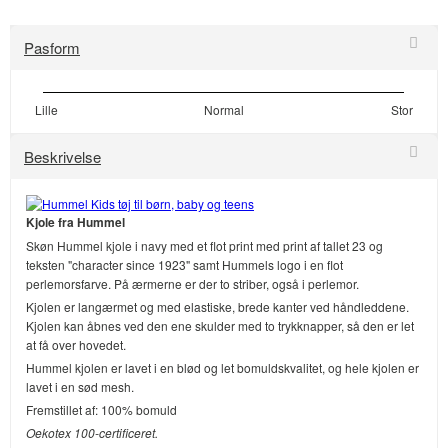
Pasform
Lille
Normal
Stor
Beskrivelse
Kjole fra Hummel
Skøn Hummel kjole i navy med et flot print med print af tallet 23 og
teksten "character since 1923" samt Hummels logo i en flot
perlemorsfarve. På ærmerne er der to striber, også i perlemor.
Kjolen er langærmet og med elastiske, brede kanter ved håndleddene.
Kjolen kan åbnes ved den ene skulder med to trykknapper, så den er let
at få over hovedet.
Hummel kjolen er lavet i en blød og let bomuldskvalitet, og hele kjolen er
lavet i en sød mesh.
Fremstillet af: 100% bomuld
Oekotex 100-certificeret.