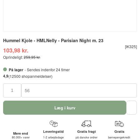
Hummel Kjole - HMLNelly - Parisian Night m. 23
[IK325]
103,98 kr.
Oprindeligt:
259,95 kr.
På lager
- Sendes indenfor 24 timer
4,9
(12500 shopanmeldelser)
56
Læg i kurv
Leveringstid
Gratis fragt
Gratis
Mere end
80.000+ varer
1-2 arbejdsdage
på danske ordrer
børnepengekredit