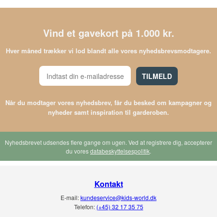
Vind et gavekort på 1.000 kr.
Hver måned trækker vi lod blandt alle vores nyhedsbrevsmodtagere.
TILMELD
Når du modtager vores nyhedsbrev, får du besked om kampagner og
nyheder samt inspiration til garderoben.
Nyhedsbrevet udsendes flere gange om ugen. Ved at registrere dig, accepterer
du vores
databeskyttelsespolitik
.
Kontakt
E-mail:
kundeservice@kids-world.dk
Telefon:
(+45) 32 17 35 75