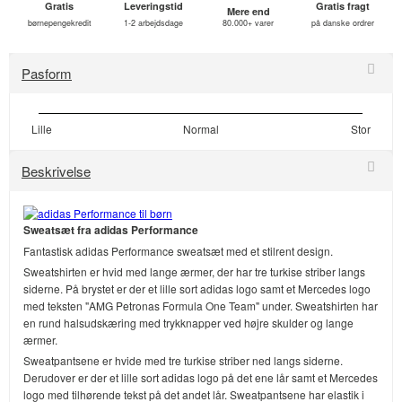
Gratis
Leveringstid
Gratis fragt
Mere end
børnepengekredit
1-2 arbejdsdage
80.000+ varer
på danske ordrer
Pasform
Lille
Normal
Stor
Beskrivelse
Sweatsæt fra adidas Performance
Fantastisk adidas Performance sweatsæt med et stilrent design.
Sweatshirten er hvid med lange ærmer, der har tre turkise striber langs
siderne. På brystet er der et lille sort adidas logo samt et Mercedes logo
med teksten "AMG Petronas Formula One Team" under. Sweatshirten har
en rund halsudskæring med trykknapper ved højre skulder og lange
ærmer.
Sweatpantsene er hvide med tre turkise striber ned langs siderne.
Derudover er der et lille sort adidas logo på det ene lår samt et Mercedes
logo med tilhørende tekst på det andet lår. Sweatpantsene har elastik i