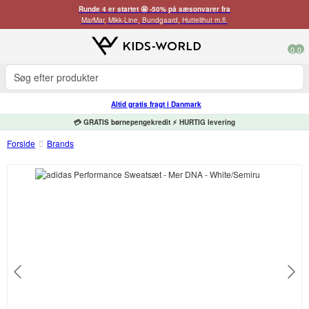
Runde 4 er startet 🤩 -50% på sæsonvarer fra
MarMar, Mikk-Line, Bundgaard, Huttelihut m.fl.
0
0
Altid gratis fragt i Danmark
💳 GRATIS børnepengekredit ⚡ HURTIG levering
Forside
Brands