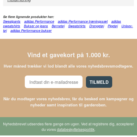
Se flere lignende produkter her:
Sweatpants
adidas Performance
adidas Performance træningssæt
adidas
sweatshirts
Bukser og jeans
Børnetøj
Sweatshirts
Drengetøj
Pigetøj
Unisex-
tøj
adidas Performance bukser
Vind et gavekort på 1.000 kr.
Hver måned trækker vi lod blandt alle vores nyhedsbrevsmodtagere.
TILMELD
Når du modtager vores nyhedsbrev, får du besked om kampagner og
nyheder samt inspiration til garderoben.
Nyhedsbrevet udsendes flere gange om ugen. Ved at registrere dig, accepterer
du vores
databeskyttelsespolitik
.