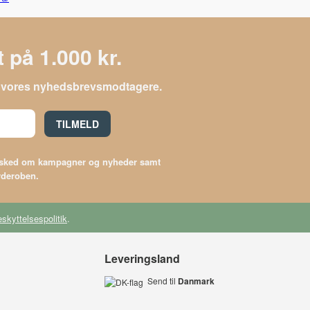
 på 1.000 kr.
le vores nyhedsbrevsmodtagere.
TILMELD
besked om kampagner og nyheder samt
arderoben.
skyttelsespolitik
.
Leveringsland
Send til
Danmark