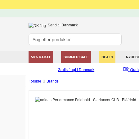
Send til
Danmark
50% RABAT
SUMMER SALE
DEALS
NYHED
Gratis fragt i Danmark
Grat
Forside
Brands