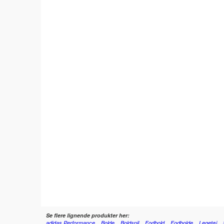
Se flere lignende produkter her:
adidas Performance
Bolde
Boldspil
Fodbold
Fodbolde
Legetøj