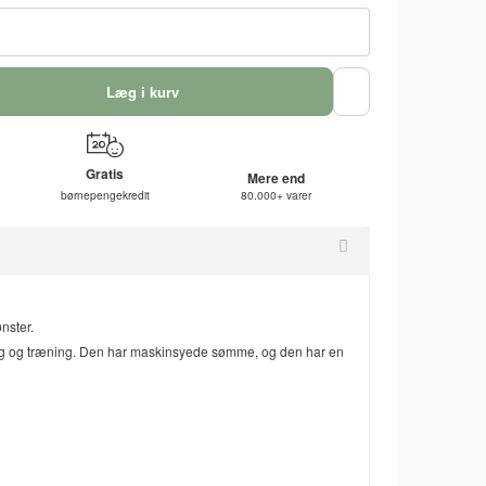
Læg i kurv
Gratis
Mere end
børnepengekredit
80.000+ varer
nster.
eg og træning. Den har maskinsyede sømme, og den har en