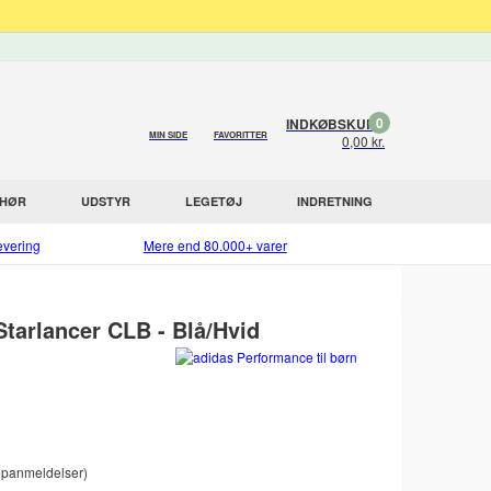
0
INDKØBSKURV
MIN SIDE
FAVORITTER
0,00 kr.
EHØR
UDSTYR
LEGETØJ
INDRETNING
evering
Mere end 80.000+ varer
Starlancer CLB - Blå/Hvid
panmeldelser)