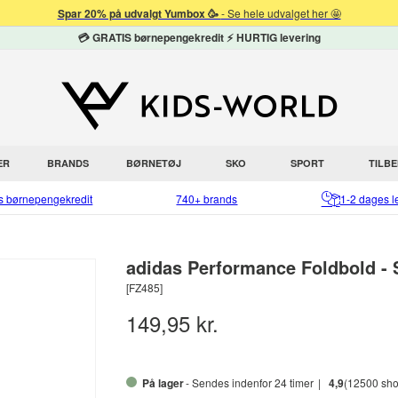
Spar 20% på udvalgt Yumbox 🥳
- Se hele udvalget her 🤩
💳 GRATIS børnepengekredit ⚡ HURTIG levering
ER
BRANDS
BØRNETØJ
SKO
SPORT
TILB
is børnepengekredit
740+ brands
1-2 dages l
adidas Performance Foldbold - 
[FZ485]
149,95 kr.
På lager
- Sendes indenfor 24 timer
4,9
(12500 sho