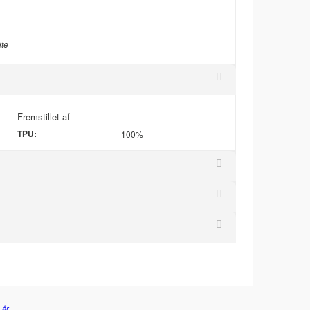
ite
Fremstillet af
TPU:
100%
 år