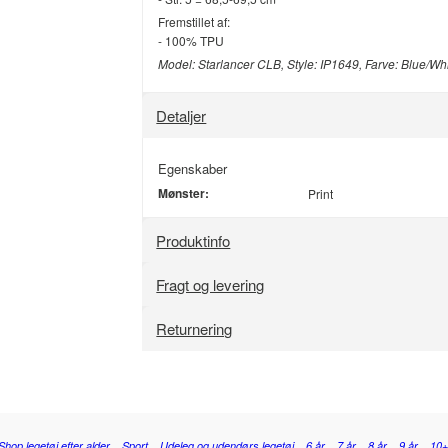
Fremstillet af:
- 100% TPU
Model: Starlancer CLB, Style: IP1649, Farve: Blue/Wh
Detaljer
Egenskaber
Mønster:
Print
Produktinfo
Fragt og levering
Returnering
Shop legetøj efter alder
Sport
Udeleg og udendørs legetøj
6 år
7 år
8 år
9 år
10+