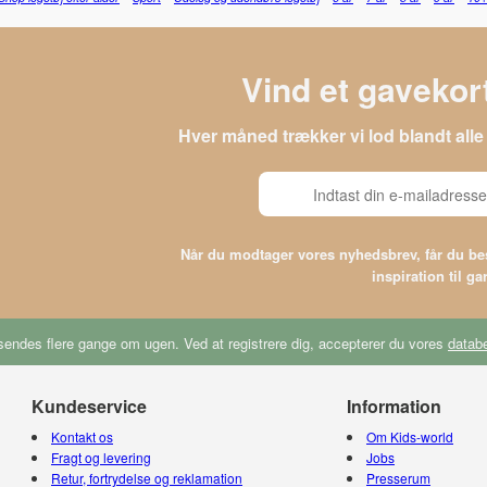
Vind et gavekort
Hver måned trækker vi lod blandt al
Når du modtager vores nyhedsbrev, får du 
inspiration til g
endes flere gange om ugen. Ved at registrere dig, accepterer du vores
databe
Kundeservice
Information
Kontakt os
Om Kids-world
Fragt og levering
Jobs
Retur, fortrydelse og reklamation
Presserum