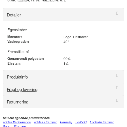
Detaljer
Egenskaber
Mønster:
Logo, Ensfarvet
Vaskegrader:
40°
Fremstillet af
Genanvendt polyester:
99%
Elastan:
1%
Produktinfo
Fragt og levering
Returnering
Se flere lignende produkter her:
adidas Performance
adidas strømper
Børnetøj
Fodbold
Fodboldstrømper
Sport
Strømper