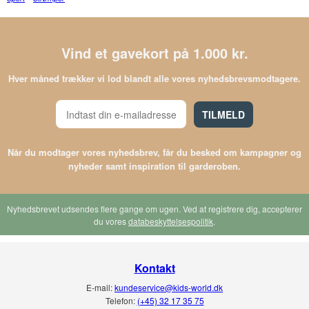
Vind et gavekort på 1.000 kr.
Hver måned trækker vi lod blandt alle vores nyhedsbrevsmodtagere.
TILMELD
Når du modtager vores nyhedsbrev, får du besked om kampagner og
nyheder samt inspiration til garderoben.
Nyhedsbrevet udsendes flere gange om ugen. Ved at registrere dig, accepterer
du vores
databeskyttelsespolitik
.
Kontakt
E-mail:
kundeservice@kids-world.dk
Telefon:
(+45) 32 17 35 75