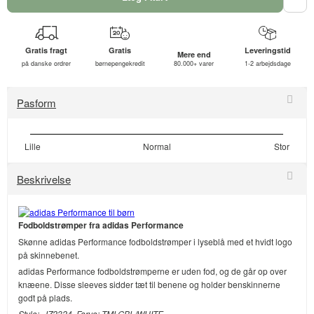
Gratis fragt
Gratis
Leveringstid
Mere end
på danske ordrer
børnepengekredit
80.000+ varer
1-2 arbejdsdage
Pasform
Lille
Normal
Stor
Beskrivelse
Fodboldstrømper fra adidas Performance
Skønne adidas Performance fodboldstrømper i lyseblå med et hvidt logo
på skinnebenet.
adidas Performance fodboldstrømperne er uden fod, og de går op over
knæene. Disse sleeves sidder tæt til benene og holder benskinnerne
godt på plads.
Style: JZ2324, Farve: TMLGBL/WHITE