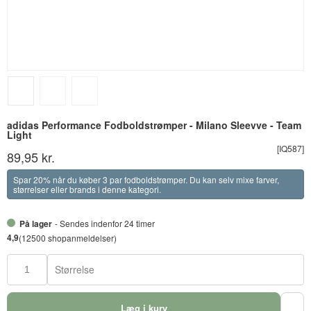
adidas Performance Fodboldstrømper - Milano Sleevve - Team
Light
[IQ587]
89,95 kr.
Spar 20% når du køber 3 par fodboldstrømper. Du kan selv mixe farver,
størrelser eller brands i denne kategori.
På lager
- Sendes indenfor 24 timer
4,9
(12500 shopanmeldelser)
Størrelse
Læg i kurv