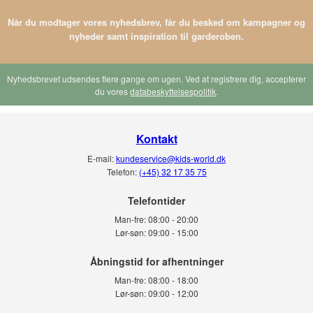
Når du modtager vores nyhedsbrev, får du besked om kampagner og
nyheder samt inspiration til garderoben.
Nyhedsbrevet udsendes flere gange om ugen. Ved at registrere dig, accepterer
du vores
databeskyttelsespolitik
.
Kontakt
E-mail:
kundeservice@kids-world.dk
Telefon:
(+45) 32 17 35 75
Telefontider
Man-fre:
08:00 - 20:00
Lør-søn:
09:00 - 15:00
Man-fre:
08:00 - 18:00
Lør-søn:
09:00 - 12:00