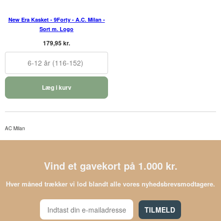
New Era Kasket - 9Forty - A.C. Milan -
Sort m. Logo
179,95 kr.
6-12 år (116-152)
Læg i kurv
AC Milan
Vind et gavekort på 1.000 kr.
Hver måned trækker vi lod blandt alle vores nyhedsbrevsmodtagere.
TILMELD