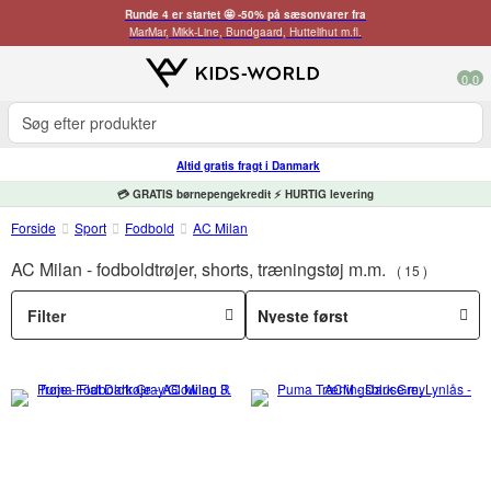
Runde 4 er startet 🤩 -50% på sæsonvarer fra
MarMar, Mikk-Line, Bundgaard, Huttelihut m.fl.
0
0
Altid gratis fragt i Danmark
💳 GRATIS børnepengekredit ⚡ HURTIG levering
Forside
Sport
Fodbold
AC Milan
AC Milan - fodboldtrøjer, shorts, træningstøj m.m.
15
Filter