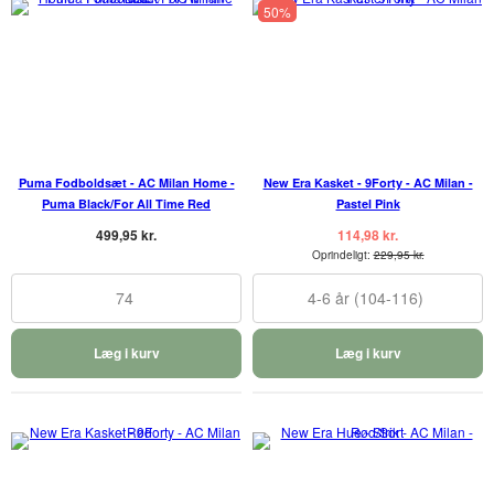
50%
Puma Fodboldsæt - AC Milan Home -
New Era Kasket - 9Forty - AC Milan -
Puma Black/For All Time Red
Pastel Pink
499,95 kr.
114,98 kr.
Oprindeligt:
229,95 kr.
74
4-6 år (104-116)
Læg i kurv
Læg i kurv