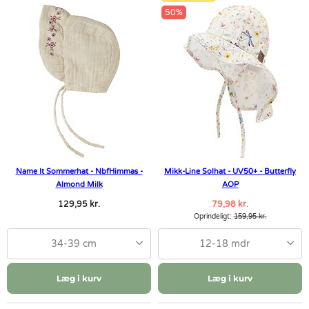
50%
Name It Sommerhat - NbfHimmas -
Mikk-Line Solhat - UV50+ - Butterfly
Almond Milk
AOP
129,95 kr.
79,98 kr.
Oprindeligt:
159,95 kr.
34-39 cm
12-18 mdr
Læg i kurv
Læg i kurv