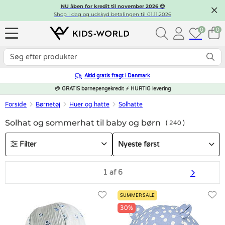
NU åben for kredit til november 2026 😍
Shop i dag og udskyd betalingen til 01.11.2026
0
0
Altid gratis fragt i Danmark
💳 GRATIS børnepengekredit ⚡ HURTIG levering
Forside
Børnetøj
Huer og hatte
Solhatte
Solhat og sommerhat til baby og børn
240
Filter
1 af 6
SUMMER SALE
30%