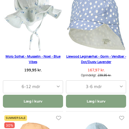
Molo Solhat - Musselin - Noel - Blue
Liewood Leginærhat - Gorm - Vendbar -
Vibes
Dot/Dusty Lavender
199,95 kr.
167,97 kr.
Oprindeligt:
239,95 kr.
6-12 mdr
3-6 mdr
Læg i kurv
Læg i kurv
SUMMER SALE
30%