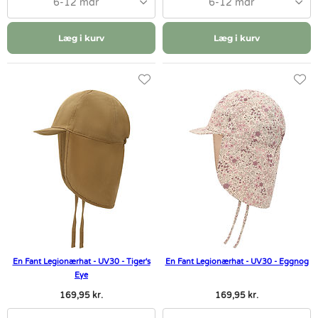
6-12 mdr
6-12 mdr
Læg i kurv
Læg i kurv
En Fant Legionærhat - UV30 - Tiger's
En Fant Legionærhat - UV30 - Eggnog
Eye
169,95 kr.
169,95 kr.