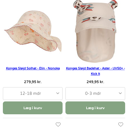
Konges Sløjd Solhat - Elin - Nonoka
Konges Sløjd Badehat - Aster - UV50+ -
Kick It
279,95 kr.
249,95 kr.
12-18 mdr
0-3 mdr
Læg i kurv
Læg i kurv