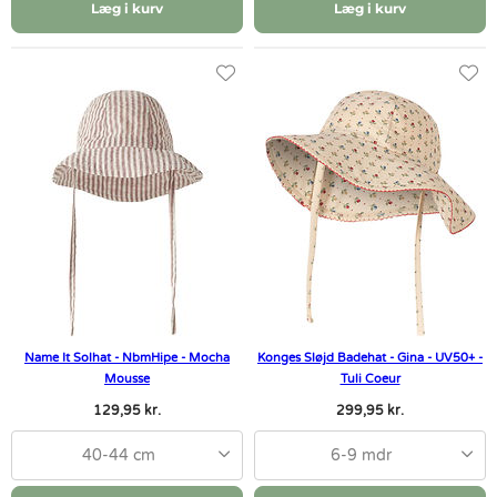
Læg i kurv
Læg i kurv
Name It Solhat - NbmHipe - Mocha
Konges Sløjd Badehat - Gina - UV50+ -
Mousse
Tuli Coeur
129,95 kr.
299,95 kr.
40-44 cm
6-9 mdr