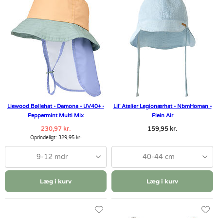
Liewood Bøllehat - Damona - UV40+ -
Lil' Atelier Legionærhat - NbmHoman -
Peppermint Multi Mix
Plein Air
230,97 kr.
159,95 kr.
Oprindeligt:
329,95 kr.
9-12 mdr
40-44 cm
Læg i kurv
Læg i kurv