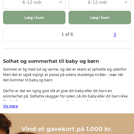
6-12 mdr
6-12 mdr
Læg i kurv
Læg i kurv
1 af 6
Solhat og sommerhat til baby og børn
Sommer er lig med sol og varme, og det er skønt at opholde sig udenfor.
Men det er også vigtigt at passe på solens skadelige stråler - især når
det kommer til baby og børn.
Derfor er det en rigtig god idé at give din baby eller dit barn en
sommerhat på. Solhatte skygger for solen, så din baby eller dit barn ikke
får det for varmt samtidig med, at solhatten også beskytter barnets
Vis mere
sarte hud for solens skadelige UV-stråler.
Her på siden finder du et stort udvalg af solhatte, sommerhatte og
bøllehatte
til børn fra mange forskellige mærker. Derfor håber vi
Vind et gavekort på 1.000 kr.
naturligvis også, at der er en sommerhat, som falder i din og dit barns
smag.