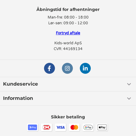
striber, solhatte med blonder, solhatte med blomster, solhatte med
krokodiller, solhatte med skyer, solhatte med hjerter, solhatte med
prikker, solhatte med fisk, solhatte med tern, solhatte med stjerner,
solhatte med frugter, solhatte med leopardprikker og solhatte med
Man-fre:
08:00 - 18:00
pandaer.
Lør-søn:
09:00 - 12:00
Fortryd aftale
Kig dig omkring i vores store udvalg og se om der ikke er noget, som
passer perfekt til din dreng eller pige.
Kids-world ApS
CVR: 44169134
Solhatte fra lækre brands
Her på siden finder du solhatte, sommerhatte og bøllehatte fra over 30
forskellige danske og internationale brands. Det betyder, at der er
masser at vælge imellem, både når det kommer til farver, stilarter og
pris.
Kundeservice
Du kan bl.a. finde solhatte og sommerhatte til børn fra
Müsli
,
Småfolk
,
Molo, Mini A Ture, Liewood, Hummel, Joha og Wood Wood.
Information
Hvis du er på udkig efter en solhat fra et bestemt mærke eller i en
bestemt prisklasse, så glem ikke, at du kan bruge filteret øverst på
siden.
Sikker betaling
Solhatte til børn med flotte detaljer