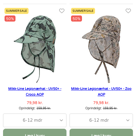
SUMMER SALE
SUMMER SALE
50%
50%
Mikk-Line Legionærhat - UV50+ -
Mikk-Line Legionærhat - UV50+ - Zoo
Croco AOP
AOP
79,98 kr.
79,98 kr.
Oprindeligt:
159,95 kr.
Oprindeligt:
159,95 kr.
6-12 mdr
6-12 mdr
Læg i kurv
Læg i kurv