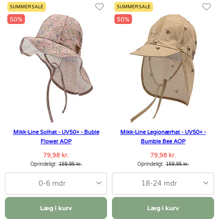
SUMMER SALE
SUMMER SALE
50%
50%
Mikk-Line Solhat - UV50+ - Buble
Mikk-Line Legionærhat - UV50+ -
Flower AOP
Bumble Bee AOP
79,98 kr.
79,98 kr.
Oprindeligt:
159,95 kr.
Oprindeligt:
159,95 kr.
0-6 mdr
18-24 mdr
Læg i kurv
Læg i kurv