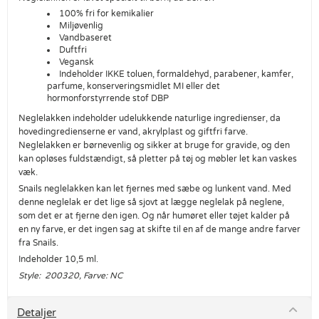
100% fri for kemikalier
Miljøvenlig
Vandbaseret
Duftfri
Vegansk
Indeholder IKKE toluen, formaldehyd​, parabener, kamfer, ​
parfume, konserveringsmidlet MI eller det
hormonforstyrrende stof DBP
Neglelakken indeholder udelukkende naturlige ingredienser, da
hovedingredienserne er vand, akrylplast og giftfri farve.
Neglelakken er børnevenlig og sikker at bruge for gravide, og den
kan opløses fuldstændigt, så pletter på tøj og møbler let kan vaskes
væk.
Snails neglelakken kan let fjernes med sæbe og lunkent vand. Med
denne neglelak er det lige så sjovt at lægge neglelak på neglene,
som det er at fjerne den igen. Og når humøret eller tøjet kalder på
en ny farve, er det ingen sag at skifte til en af de mange andre farver
fra Snails.
Indeholder 10,5 ml.
Style: 200320, Farve: NC
Detaljer