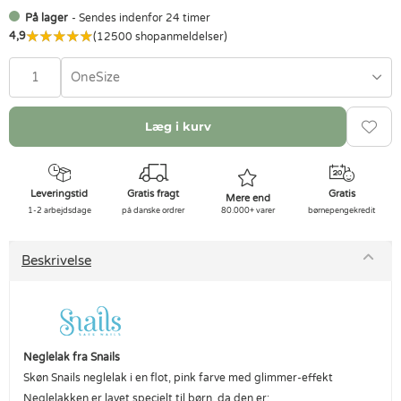
På lager
- Sendes indenfor 24 timer
4,9
(12500 shopanmeldelser)
OneSize
Læg i kurv
Leveringstid
Gratis fragt
Gratis
Mere end
1-2 arbejdsdage
på danske ordrer
80.000+ varer
børnepengekredit
Beskrivelse
Neglelak fra Snails
Skøn Snails neglelak i en flot, pink farve med glimmer-effekt
Neglelakken er lavet specielt til børn, da den er: