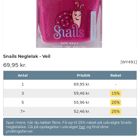
Snails Neglelak - Veil
[WY491]
69,95 kr.
Antal
Pris/stk
Rabat
1
69,95 kr.
-
3
59,46 kr.
15
5
55,96 kr.
20
7
52,46 kr.
25
Spar mere, når du køber flere. Få op til 25% rabat på udvalgte Snails-
neglelakke. Gå på opdagelse i udvalget
her
og find dine
yndlingsfarver.