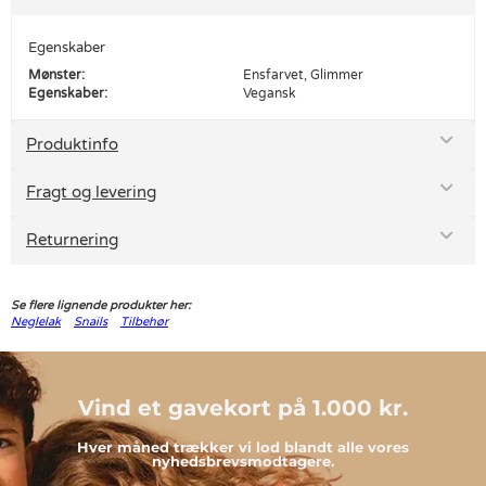
Egenskaber
Mønster:
Ensfarvet, Glimmer
Egenskaber:
Vegansk
Produktinfo
Fragt og levering
Returnering
Se flere lignende produkter her:
Neglelak
Snails
Tilbehør
Vind et gavekort på 1.000 kr.
Hver måned trækker vi lod blandt alle vores
nyhedsbrevsmodtagere.