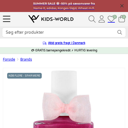
SUMMER SALE 🤩 -50% på sæsonvarer fra
Name It, adidas, Konges Sløjd, Wheat m.fl.
0
0
Altid gratis fragt i Danmark
💳 GRATIS børnepengekredit ⚡ HURTIG levering
Forside
Brands
KØB FLERE - SPAR MERE