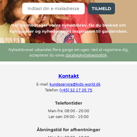
TILMELD
Når du modtager vores nyhedsbrev, får du besked om
kampagner og nyheder samt inspiration til garderoben.
Nyhedsbrevet udsendes flere gange om ugen. Ved at registrere dig,
accepterer du vores
databeskyttelsespolitik
.
Kontakt
E-mail:
kundeservice@kids-world.dk
Telefon:
(+45) 32 17 35 75
Telefontider
Man-fre:
08:00 - 20:00
Lør-søn:
09:00 - 15:00