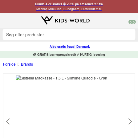
Runde 4 er startet 🤩 -50% på sæsonvarer fra
MarMar, Mikk-Line, Bundgaard, Huttelihut m.fl.
0
0
Altid gratis fragt i Danmark
💳 GRATIS børnepengekredit ⚡ HURTIG levering
Forside
Brands