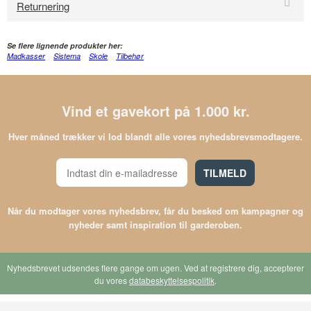
Returnering
Se flere lignende produkter her:
Madkasser
Sistema
Skole
Tilbehør
Vind et gavekort på 1.000 kr.
Hver måned trækker vi lod blandt alle vores nyhedsbrevsmodtagere.
TILMELD
Når du modtager vores nyhedsbrev, får du besked om kampagner og
nyheder samt inspiration til garderoben.
Nyhedsbrevet udsendes flere gange om ugen. Ved at registrere dig, accepterer
du vores
databeskyttelsespolitik
.