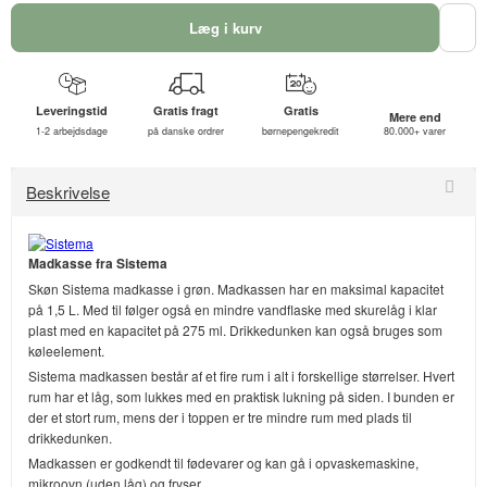
Læg i kurv
Leveringstid
Gratis fragt
Gratis
Mere end
1-2 arbejdsdage
på danske ordrer
børnepengekredit
80.000+ varer
Beskrivelse
Madkasse fra Sistema
Skøn Sistema madkasse i grøn. Madkassen har en maksimal kapacitet
på 1,5 L. Med til følger også en mindre vandflaske med skurelåg i klar
plast med en kapacitet på 275 ml. Drikkedunken kan også bruges som
køleelement.
Sistema madkassen består af et fire rum i alt i forskellige størrelser. Hvert
rum har et låg, som lukkes med en praktisk lukning på siden. I bunden er
der et stort rum, mens der i toppen er tre mindre rum med plads til
drikkedunken.
Madkassen er godkendt til fødevarer og kan gå i opvaskemaskine,
mikroovn (uden låg) og fryser.