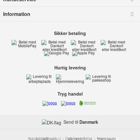
Information
Sikker betaling
Hurtig levering
Tryg handel
Send til
Danmark
Kids-world
Handelsbetingelser
Smedevej 6
Databeskyttelse
6710 Esbjerg V
Impressum
Danmark