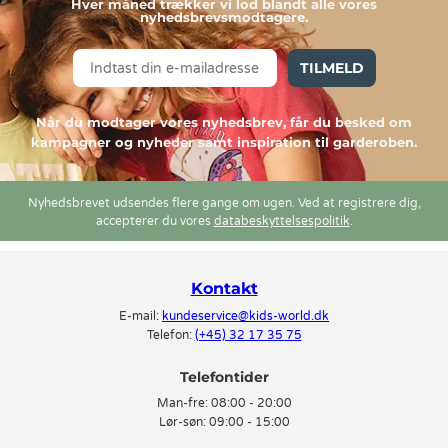
Hver måned trækker vi lod blandt alle vores
nyhedsbrevsmodtagere.
TILMELD
Når du modtager vores nyhedsbrev, får du besked om
kampagner og nyheder samt inspiration til garderoben.
Nyhedsbrevet udsendes flere gange om ugen. Ved at registrere dig,
accepterer du vores
databeskyttelsespolitik
.
Kontakt
E-mail:
kundeservice@kids-world.dk
Telefon:
(+45) 32 17 35 75
Telefontider
Man-fre:
08:00 - 20:00
Lør-søn:
09:00 - 15:00