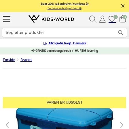
Spar 20% på udvalgt Yumbox 🥳
Se hele udvalget her 🤩
0
0
Altid gratis fragt i Danmark
💳 GRATIS børnepengekredit ⚡ HURTIG levering
Forside
Brands
VAREN ER UDSOLGT