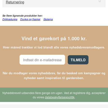
Returnering
Se flere lignende produkter her:
Drikkedunke
Dunke og flasker
Sistema
Vind et gavekort på 1.000 kr.
Hver måned trækker vi lod blandt alle vores nyhedsbrevsmodtagere.
TILMELD
Når du modtager vores nyhedsbrev, får du besked om kampagner og
nyheder samt inspiration til garderoben.
Nyhedsbrevet udsendes flere gange om ugen. Ved at registrere dig, accepterer
du vores
databeskyttelsespolitik
.