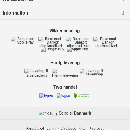
Information
Sikker betaling
Hurtig levering
Tryg handel
Send til
Danmark
Kids-world
Handelsbetingelser
Smedevej 6
Databeskyttelse
6710 Esbjerg V
Impressum
Danmark