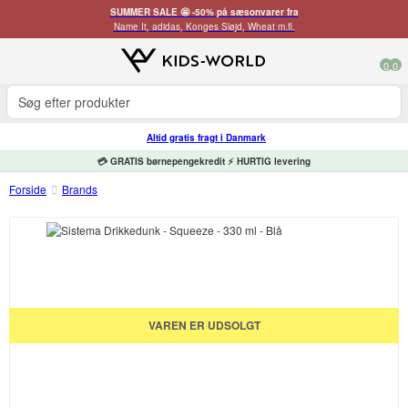
SUMMER SALE 🤩 -50% på sæsonvarer fra
Name It, adidas, Konges Sløjd, Wheat m.fl.
0
0
Altid gratis fragt i Danmark
💳 GRATIS børnepengekredit ⚡ HURTIG levering
Forside
Brands
VAREN ER UDSOLGT