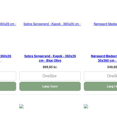
 360x26
Sebra Sengerand - Kapok - 360x26
Nørgaard Madsen
a
cm - Blue Olive
30x360 cm -
899,95 kr.
549,95
OneSize
OneS
Læg i kurv
Læg i 