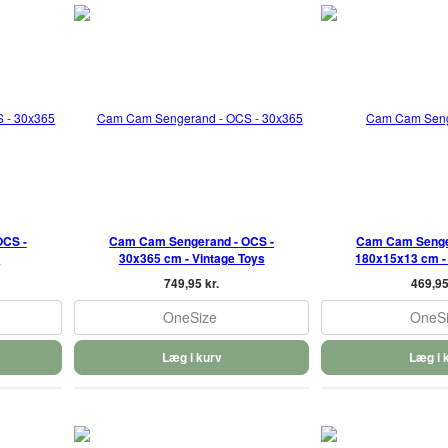
OCS -
Cam Cam Sengerand - OCS -
Cam Cam Senge
n
30x365 cm - Vintage Toys
180x15x13 cm -
749,95 kr.
469,95
OneSize
OneS
Læg i kurv
Læg i 