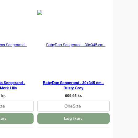
s Sengerand -
BabyDan Sengerand - 30x345 cm -
Mørk Lilla
Dusty Grey
 kr.
609,95 kr.
ize
OneSize
kurv
Læg i kurv