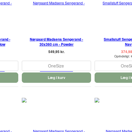
rand -
Nørgaard Madsens Sengerand -
Smallstuff Senge
dow
30x360 cm - Powder
Nav
549,95 kr.
374,98
Oprindeligt:
OneSize
OneS
Læg i kurv
Læg i 