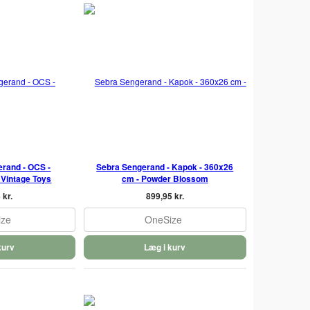
rand - OCS -
Sebra Sengerand - Kapok - 360x26
 Vintage Toys
cm - Powder Blossom
 kr.
899,95 kr.
ize
OneSize
kurv
Læg i kurv