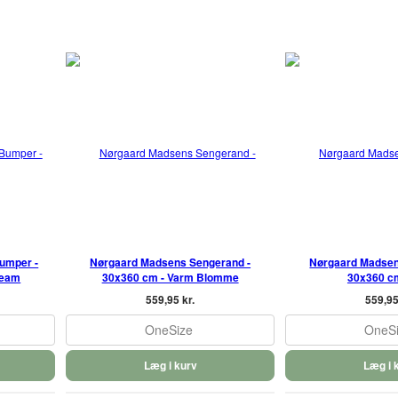
umper -
Nørgaard Madsens Sengerand -
Nørgaard Madsen
ream
30x360 cm - Varm Blomme
30x360 cm 
559,95 kr.
559,95
OneSize
OneS
Læg i kurv
Læg i 