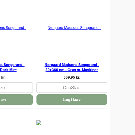
s Sengerand -
Nørgaard Madsens Sengerand -
 Dark Mint
30x360 cm - Grøn m. Maskiner
 kr.
559,95 kr.
ize
OneSize
kurv
Læg i kurv