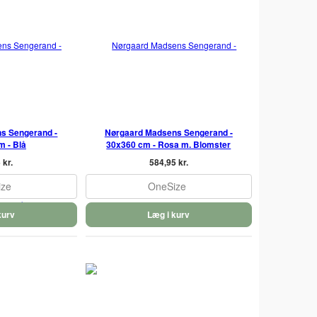
s Sengerand -
Nørgaard Madsens Sengerand -
m - Blå
30x360 cm - Rosa m. Blomster
 kr.
584,95 kr.
ize
OneSize
kurv
Læg i kurv