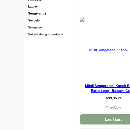
Lagner
Sengerande
Sengetøj
Soveposer
Sutteklude og nusseklude
Müsli Sengerand - Kapok B
Extra Long - Balsam C
699,95 kr.
OneSize
Læg i kurv