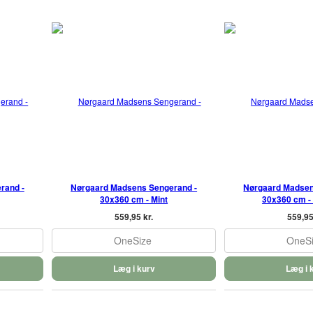
rand -
Nørgaard Madsens Sengerand -
Nørgaard Madsen
30x360 cm - Mint
30x360 cm - 
559,95 kr.
559,95
OneSize
OneS
Læg i kurv
Læg i 