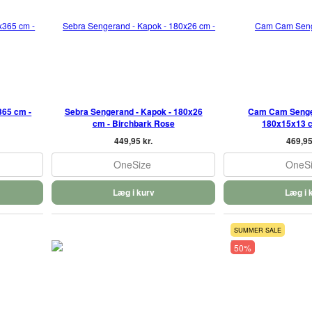
65 cm -
Sebra Sengerand - Kapok - 180x26
Cam Cam Senge
cm - Birchbark Rose
180x15x13 
449,95 kr.
469,95
OneSize
OneS
Læg i kurv
Læg i 
SUMMER SALE
50%