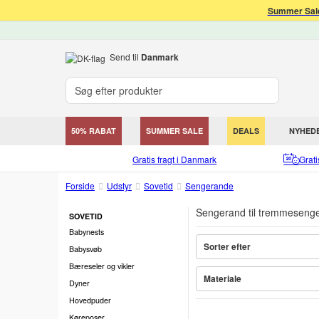
Summer Sale
Send til
Danmark
50% RABAT
SUMMER SALE
DEALS
NYHED
Gratis fragt i Danmark
Grat
Forside
Udstyr
Sovetid
Sengerande
Sengerand til tremmeseng
SOVETID
Babynests
Sorter efter
Babysvøb
Bæreseler og vikler
Materiale
Dyner
Hovedpuder
Køreposer