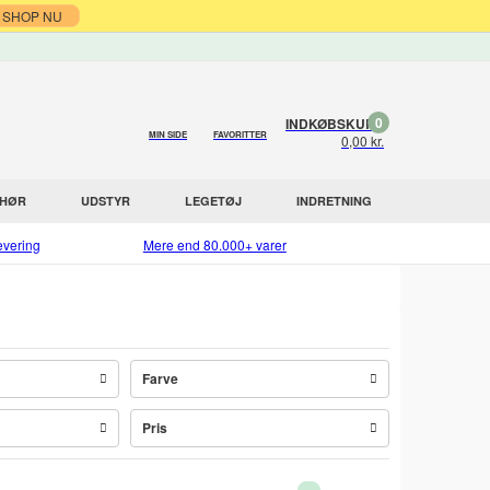
SHOP NU
0
INDKØBSKURV
MIN SIDE
FAVORITTER
0,00 kr.
EHØR
UDSTYR
LEGETØJ
INDRETNING
evering
Mere end 80.000+ varer
Farve
Pris