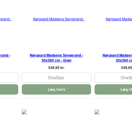
rand -
Nørgaard Madsens Sengerand -
Nørgaard Madsen
30x360 cm - Grøn
30x360 c
549,95 kr.
549,95
OneSize
OneS
Læg i kurv
Læg i 