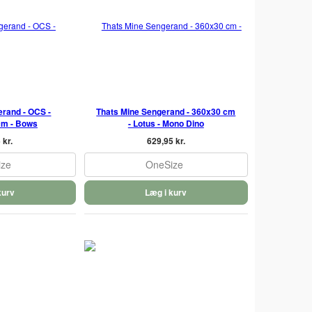
rand - OCS -
Thats Mine Sengerand - 360x30 cm
cm - Bows
- Lotus - Mono Dino
 kr.
629,95 kr.
ize
OneSize
kurv
Læg i kurv