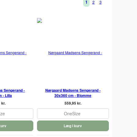
1
2
3
s Sengerand -
Nørgaard Madsens Sengerand -
- Lilla
30x360 cm - Blomme
 kr.
559,95 kr.
ize
OneSize
kurv
Læg i kurv