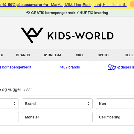
 🤩 -50% på sæsonvarer fra
- MarMar, Mikk-Line, Bundgaard, Huttelihut m.fl.
💳 GRATIS børnepengekredit ⚡ HURTIG levering
ER
BRANDS
BØRNETØJ
SKO
SPORT
TILB
is børnepengekredit
740+ brands
1-2 dages l
e og vugger
83
Brand
Køn
Mønster
Certificering