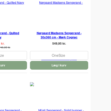
rand - Quilted
Nørgaard Madsens Sengerand -
y
30x360 cm - Mørk Cognac
 kr.
549,95 kr.
749,95 kr.
ize
OneSize
kurv
Læg i kurv