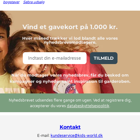
bogstaver
Sebra udsalg
Vind et gavekort på 1.000 kr.
Hver måned trækker vi lod blandt alle vores
nyhedsbrevsmodtagere.
TILMELD
Når du modtager vores nyhedsbrev, får du besked om
kampagner og nyheder samt inspiration til garderoben.
Nyhedsbrevet udsendes flere gange om ugen. Ved at registrere dig,
accepterer du vores
databeskyttelsespolitik
.
Kontakt
E-mail:
kundeservice@kids-world.dk