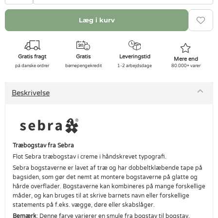
Læg i kurv
Gratis fragt
Gratis
Leveringstid
Mere end
på danske ordrer
børnepengekredit
1-2 arbejdsdage
80.000+ varer
Beskrivelse
Træbogstav fra Sebra
Flot Sebra træbogstav i creme i håndskrevet typografi.
Sebra bogstaverne er lavet af træ og har dobbeltklæbende tape på
bagsiden, som gør det nemt at montere bogstaverne på glatte og
hårde overflader. Bogstaverne kan kombineres på mange forskellige
måder, og kan bruges til at skrive barnets navn eller forskellige
statements på f.eks. vægge, døre eller skabslåger.
Bemærk
: Denne farve varierer en smule fra bogstav til bogstav,