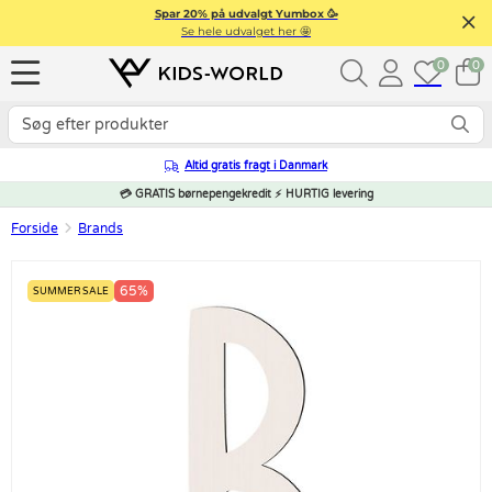
Spar 20% på udvalgt Yumbox 🥳
Se hele udvalget her 🤩
0
0
Altid gratis fragt i Danmark
💳 GRATIS børnepengekredit ⚡ HURTIG levering
Forside
Brands
65%
SUMMER SALE