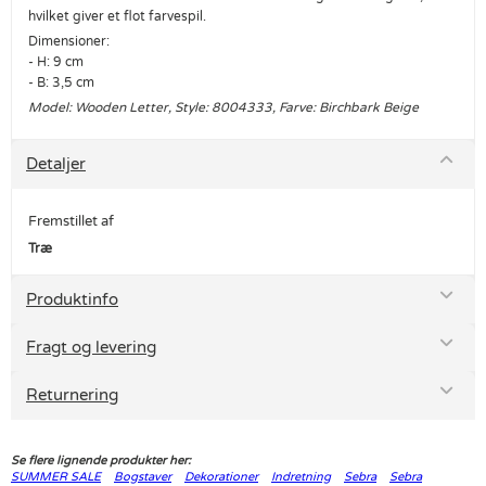
hvilket giver et flot farvespil.
Dimensioner:
- H: 9 cm
- B: 3,5 cm
Model: Wooden Letter, Style: 8004333, Farve: Birchbark Beige
Detaljer
Fremstillet af
Træ
Produktinfo
Fragt og levering
Returnering
Se flere lignende produkter her:
SUMMER SALE
Bogstaver
Dekorationer
Indretning
Sebra
Sebra