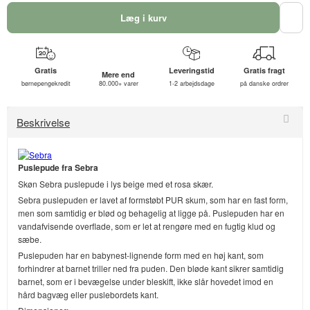
Læg i kurv
Gratis
Leveringstid
Gratis fragt
Mere end
børnepengekredit
80.000+ varer
1-2 arbejdsdage
på danske ordrer
Beskrivelse
Puslepude fra Sebra
Skøn Sebra puslepude i lys beige med et rosa skær.
Sebra puslepuden er lavet af formstøbt PUR skum, som har en fast form,
men som samtidig er blød og behagelig at ligge på. Puslepuden har en
vandafvisende overflade, som er let at rengøre med en fugtig klud og
sæbe.
Puslepuden har en babynest-lignende form med en høj kant, som
forhindrer at barnet triller ned fra puden. Den bløde kant sikrer samtidig
barnet, som er i bevægelse under bleskift, ikke slår hovedet imod en
hård bagvæg eller puslebordets kant.