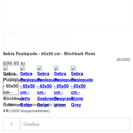
Sebra Puslepude - 65x50 cm - Birchbark Rose
[AU555]
699,95 kr.
Varianter:
På lager
- Sendes indenfor 24 timer
4,9
(12500 shopanmeldelser)
OneSize