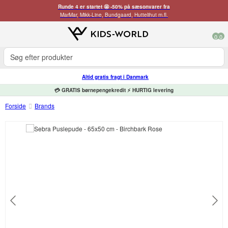
Runde 4 er startet 🤩 -50% på sæsonvarer fra
MarMar, Mikk-Line, Bundgaard, Huttelihut m.fl.
0
0
Altid gratis fragt i Danmark
💳 GRATIS børnepengekredit ⚡ HURTIG levering
Forside
Brands