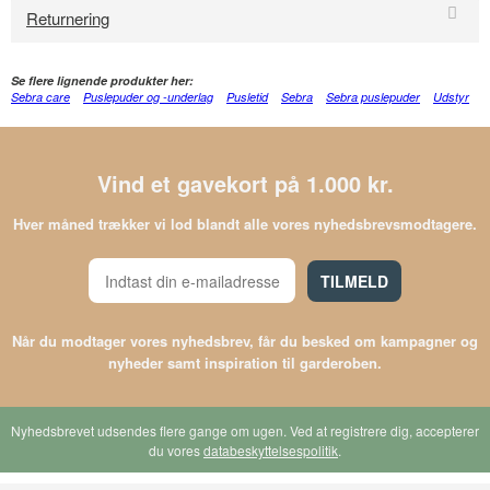
Returnering
Se flere lignende produkter her:
Sebra care
Puslepuder og -underlag
Pusletid
Sebra
Sebra puslepuder
Udstyr
Vind et gavekort på 1.000 kr.
Hver måned trækker vi lod blandt alle vores nyhedsbrevsmodtagere.
TILMELD
Når du modtager vores nyhedsbrev, får du besked om kampagner og
nyheder samt inspiration til garderoben.
Nyhedsbrevet udsendes flere gange om ugen. Ved at registrere dig, accepterer
du vores
databeskyttelsespolitik
.