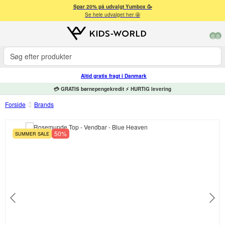
Spar 20% på udvalgt Yumbox 🥳
Se hele udvalget her 🤩
0
0
Altid gratis fragt i Danmark
💳 GRATIS børnepengekredit ⚡ HURTIG levering
Forside
Brands
50%
SUMMER SALE