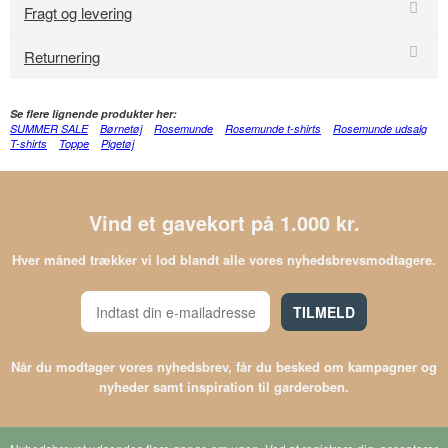
Fragt og levering
Returnering
Se flere lignende produkter her:
SUMMER SALE
Børnetøj
Rosemunde
Rosemunde t-shirts
Rosemunde udsalg
T-shirts
Toppe
Pigetøj
Vind et gavekort på 1.000 kr.
Hver måned trækker vi lod blandt alle vores nyhedsbrevsmodtagere.
TILMELD
Når du modtager vores nyhedsbrev, får du besked om kampagner og
nyheder samt inspiration til garderoben.