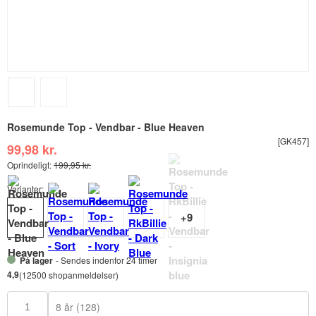
Rosemunde Top - Vendbar - Blue Heaven
[GK457]
99,98 kr.
Oprindeligt:
199,95 kr.
Varianter:
På lager
- Sendes indenfor 24 timer
4,9
(12500 shopanmeldelser)
8 år (128)