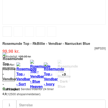
Rosemunde Top - RkBillie - Vendbar - Nantucket Blue
[WP320]
99,98 kr.
Oprindeligt:
199,95 kr.
Varianter:
På lager
- Sendes indenfor 24 timer
4,9
(12500 shopanmeldelser)
Størrelse