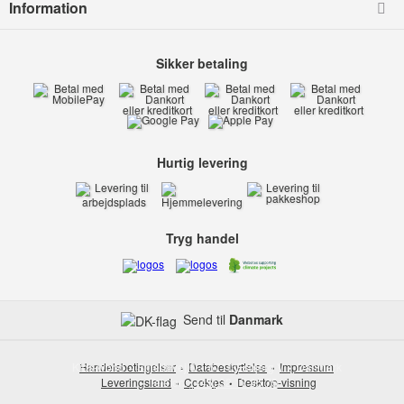
Information
Sikker betaling
Hurtig levering
Tryg handel
Send til
Danmark
Kids-world
Handelsbetingelser
Smedevej 6
Databeskyttelse
6710 Esbjerg V
Impressum
Danmark
Leveringsland
Telefon:
Cookies
(+45) 32 17 35 75
Desktop-visning