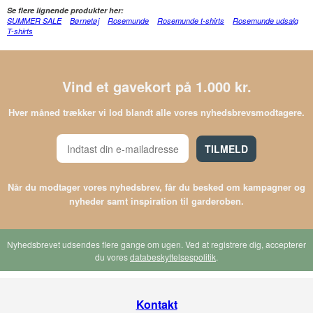
Se flere lignende produkter her:
SUMMER SALE
Børnetøj
Rosemunde
Rosemunde t-shirts
Rosemunde udsalg
T-shirts
Vind et gavekort på 1.000 kr.
Hver måned trækker vi lod blandt alle vores nyhedsbrevsmodtagere.
TILMELD
Når du modtager vores nyhedsbrev, får du besked om kampagner og
nyheder samt inspiration til garderoben.
Nyhedsbrevet udsendes flere gange om ugen. Ved at registrere dig, accepterer
du vores
databeskyttelsespolitik
.
Kontakt