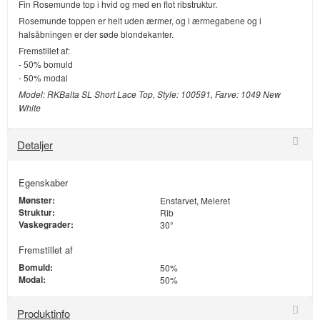
Fin Rosemunde top i hvid og med en flot ribstruktur.
Rosemunde toppen er helt uden ærmer, og i ærmegabene og i
halsåbningen er der søde blondekanter.
Fremstillet af:
- 50% bomuld
- 50% modal
Model: RKBalta SL Short Lace Top, Style: 100591, Farve: 1049 New
White
Detaljer
Egenskaber
Mønster:
Ensfarvet, Meleret
Struktur:
Rib
Vaskegrader:
30°
Fremstillet af
Bomuld:
50%
Modal:
50%
Produktinfo