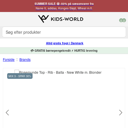
SUMMER SALE 🤩 -50% på sæsonvarer fra
Name It, adidas, Konges Sløjd, Wheat m.fl.
0
0
Altid gratis fragt i Danmark
💳 GRATIS børnepengekredit ⚡ HURTIG levering
Forside
Brands
MIX 3 - SPAR 30%