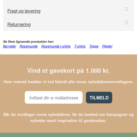
Fragt og levering
Returnering
Se flere lignende produkter her:
Børnetøj
Rosemunde
Rosemunde t-shirts
T-shirts
Toppe
Pigetøj
Vind et gavekort på 1.000 kr.
Hver måned trækker vi lod blandt alle vores nyhedsbrevsmodtagere.
TILMELD
Når du modtager vores nyhedsbrev, får du besked om kampagner og
nyheder samt inspiration til garderoben.