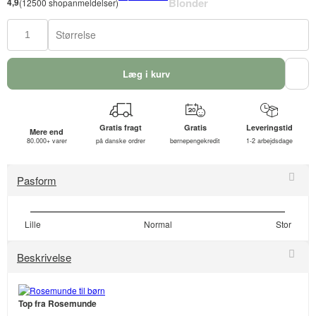
4,9
(12500 shopanmeldelser)
Størrelse
Læg i kurv
Gratis fragt
Gratis
Leveringstid
Mere end
80.000+ varer
på danske ordrer
børnepengekredit
1-2 arbejdsdage
Pasform
Lille
Normal
Stor
Beskrivelse
Top fra Rosemunde