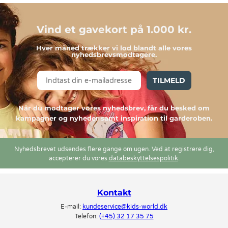
Vind et gavekort på 1.000 kr.
Hver måned trækker vi lod blandt alle vores
nyhedsbrevsmodtagere.
TILMELD
Når du modtager vores nyhedsbrev, får du besked om
kampagner og nyheder samt inspiration til garderoben.
Nyhedsbrevet udsendes flere gange om ugen. Ved at registrere dig,
accepterer du vores
databeskyttelsespolitik
.
Kontakt
E-mail:
kundeservice@kids-world.dk
Telefon:
(+45) 32 17 35 75