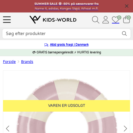
SUMMER SALE 🤩 -50% på sæsonvarer fra
Name It, adidas, Konges Sløjd, Wheat m.fl.
0
0
Altid gratis fragt i Danmark
💳 GRATIS børnepengekredit ⚡ HURTIG levering
Forside
Brands
VAREN ER UDSOLGT