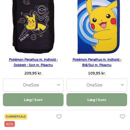
Pokémon Penalhus m. Indhold -
Pokémon Penalhus m. Indhold -
Dobbelt - Sort m. Pikachu
Blå/Gul m. Pikachu
209,95 kr.
109,95 kr.
OneSize
OneSize
Læg i kurv
Læg i kurv
SUMMER SALE
40%