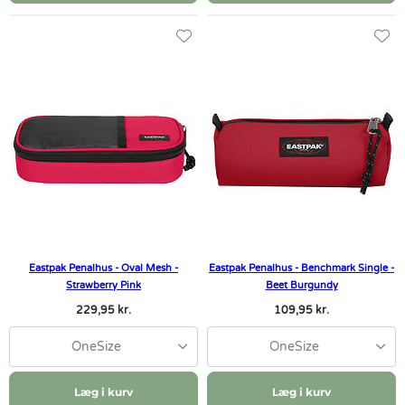
Eastpak Penalhus - Oval Mesh -
Eastpak Penalhus - Benchmark Single -
Strawberry Pink
Beet Burgundy
229,95 kr.
109,95 kr.
OneSize
OneSize
Læg i kurv
Læg i kurv