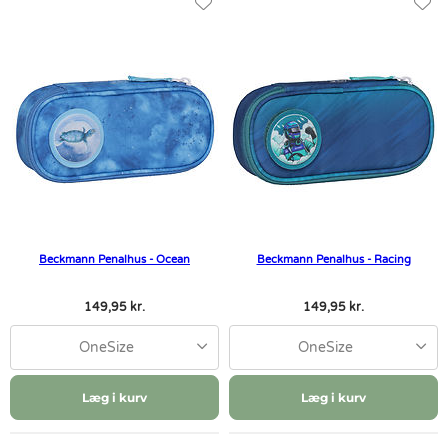
Beckmann Penalhus - Ocean
Beckmann Penalhus - Racing
149,95 kr.
149,95 kr.
OneSize
OneSize
Læg i kurv
Læg i kurv