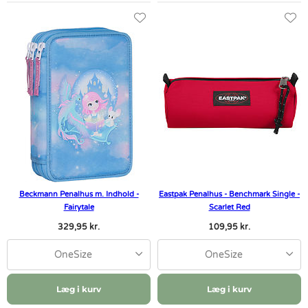
Beckmann Penalhus m. Indhold -
Eastpak Penalhus - Benchmark Single -
Fairytale
Scarlet Red
329,95 kr.
109,95 kr.
OneSize
OneSize
Læg i kurv
Læg i kurv