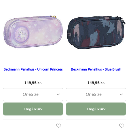
Beckmann Penalhus - Unicorn Princess
Beckmann Penalhus - Blue Brush
149,95 kr.
149,95 kr.
OneSize
OneSize
Læg i kurv
Læg i kurv