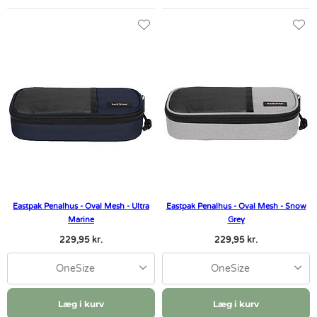
Eastpak Penalhus - Oval Mesh - Ultra
Eastpak Penalhus - Oval Mesh - Snow
Marine
Grey
229,95 kr.
229,95 kr.
OneSize
OneSize
Læg i kurv
Læg i kurv