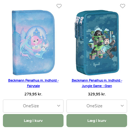
Beckmann Penalhus m. Indhold -
Beckmann Penalhus m. Indhold -
Fairytale
Jungle Game - Grøn
279,95 kr.
329,95 kr.
OneSize
OneSize
Læg i kurv
Læg i kurv