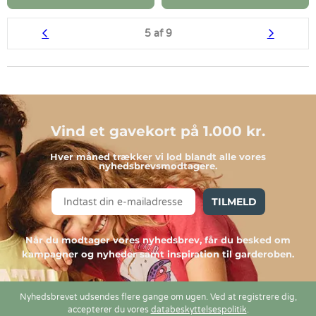
5 af 9
Vind et gavekort på 1.000 kr.
Hver måned trækker vi lod blandt alle vores
nyhedsbrevsmodtagere.
TILMELD
Når du modtager vores nyhedsbrev, får du besked om
kampagner og nyheder samt inspiration til garderoben.
Nyhedsbrevet udsendes flere gange om ugen. Ved at registrere dig,
accepterer du vores
databeskyttelsespolitik
.