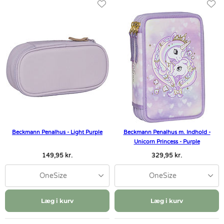
Beckmann Penalhus - Light Purple
Beckmann Penalhus m. Indhold -
Unicorn Princess - Purple
149,95 kr.
329,95 kr.
OneSize
OneSize
Læg i kurv
Læg i kurv