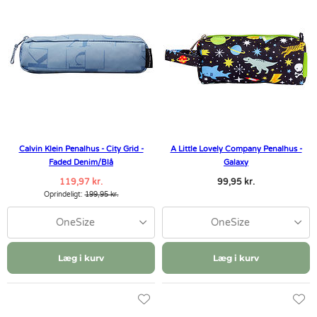
Calvin Klein Penalhus - City Grid -
A Little Lovely Company Penalhus -
Faded Denim/Blå
Galaxy
119,97 kr.
99,95 kr.
Oprindeligt:
199,95 kr.
OneSize
OneSize
Læg i kurv
Læg i kurv