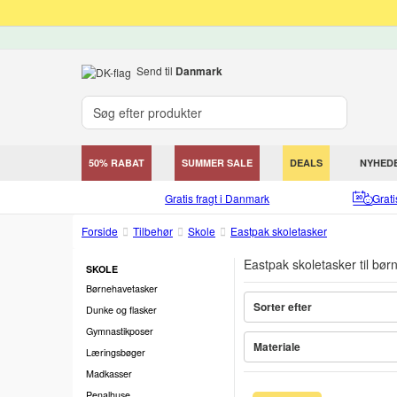
Send til
Danmark
50% RABAT
SUMMER SALE
DEALS
NYHED
Gratis fragt i Danmark
Grat
Forside
Tilbehør
Skole
Eastpak skoletasker
Eastpak skoletasker til bør
SKOLE
Børnehavetasker
Sorter efter
Dunke og flasker
Gymnastikposer
Materiale
Læringsbøger
Madkasser
Penalhuse