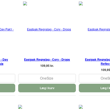
 - Day
Eastpak Regnslag - Cory - Drops
Eastpak Regnslag
sia
Reflec
109,95 kr.
109,95
OneSize
OneS
Læg i kurv
Læg i 