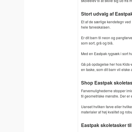
skoleelev til at skille sig ud f
Stort udvalg af Eastpak
Et af de særlige kendetegn ved 
hele farveskalaen.
Er dit barn til neon og pangfarv
som sort, grå og blå.
Med en Eastpak rygsæk i sort ha
Gå på opdagelse her hos Kids-wo
en taske, som dit barn vil elske 
Shop Eastpak skoletas
Farvemulighederne stopper imidl
til geometriske mønstre. Der er e
Uanset hvilken farve eller hvilke
materialer af høj kvalitet og rob
Eastpak skoletasker ti