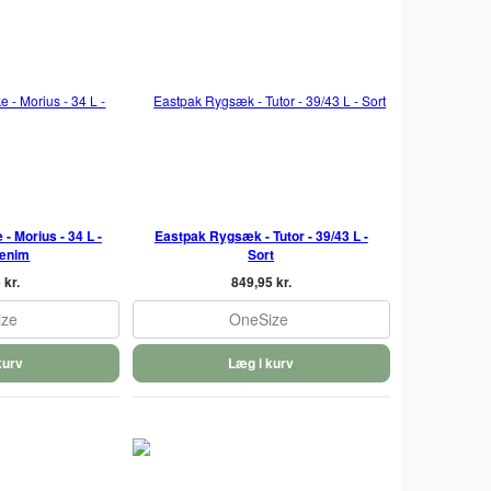
- Morius - 34 L -
Eastpak Rygsæk - Tutor - 39/43 L -
Denim
Sort
 kr.
849,95 kr.
ize
OneSize
kurv
Læg i kurv