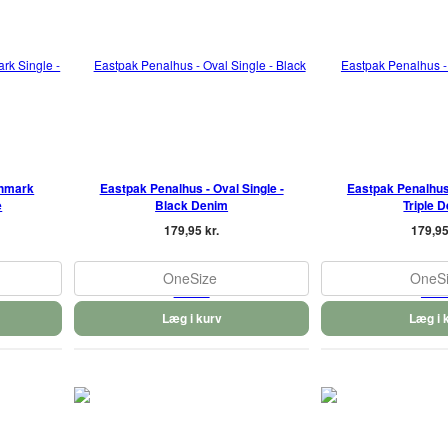
chmark
Eastpak Penalhus - Oval Single -
Eastpak Penalhus 
e
Black Denim
Triple 
179,95 kr.
179,95
OneSize
OneS
Læg i kurv
Læg i 