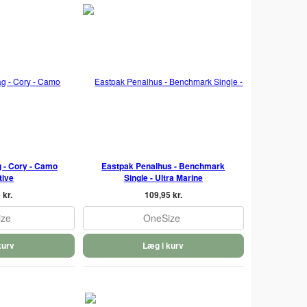
 - Cory - Camo
Eastpak Penalhus - Benchmark
tive
Single - Ultra Marine
 kr.
109,95 kr.
ize
OneSize
kurv
Læg i kurv