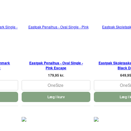
chmark
Eastpak Penalhus - Oval Single -
Eastpak Skoletaske 
k
Pink Escape
Black 
179,95 kr.
649,95
OneSize
OneS
Læg i kurv
Læg i 