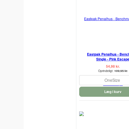
Eastpak Penalhus - Ben
Single - Pink Escap
54,98 kr.
Oprindeligt:
109,95 kr.
OneSize
Læg i kurv