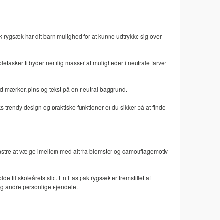
rygsæk har dit barn mulighed for at kunne udtrykke sig over
oletasker tilbyder nemlig masser af muligheder i neutrale farver
ed mærker, pins og tekst på en neutral baggrund.
trendy design og praktiske funktioner er du sikker på at finde
ønstre at vælge imellem med alt fra blomster og camouflagemotiv
lde til skoleårets slid. En Eastpak rygsæk er fremstillet af
s og andre personlige ejendele.