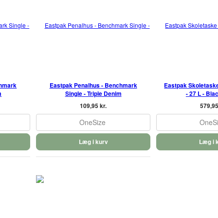
chmark
Eastpak Penalhus - Benchmark
Eastpak Skoletask
m
Single - Triple Denim
- 27 L - Bl
109,95 kr.
579,95
OneSize
OneS
Læg i kurv
Læg i 