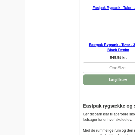
Eastpak Rygsæk - Tutor - 3
Black Denim
849,95 kr.
OneSize
Læg i kurv
Eastpak rygsække og 
Gør dit barn klar til at erobre 
ledsager for enhver skoleelev.
Med de rummelige rum og den robu