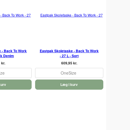
e - Back To Work
Eastpak Skoletaske - Back To Work
ack Denim
- 27 L - Sort
 kr.
609,95 kr.
ize
OneSize
kurv
Læg i kurv