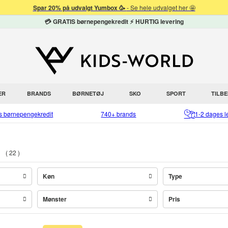
Spar 20% på udvalgt Yumbox 🥳
- Se hele udvalget her 🤩
💳 GRATIS børnepengekredit ⚡ HURTIG levering
ER
BRANDS
BØRNETØJ
SKO
SPORT
TILB
is børnepengekredit
740+ brands
1-2 dages l
n
22
Køn
Type
Mønster
Pris