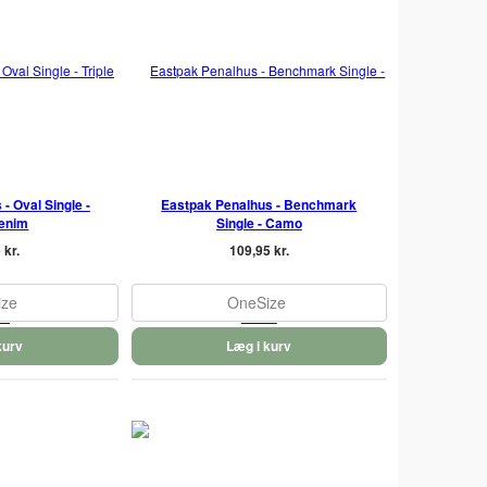
- Oval Single -
Eastpak Penalhus - Benchmark
Denim
Single - Camo
 kr.
109,95 kr.
ize
OneSize
kurv
Læg i kurv