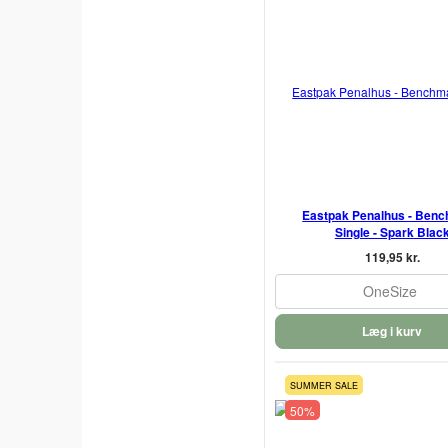
Eastpak Penalhus - Ben
Single - Spark Blac
119,95 kr.
OneSize
Læg i kurv
SUMMER SALE
50%