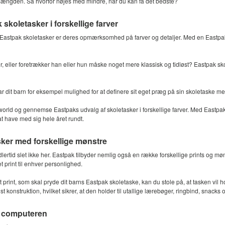
ra mængden. Så hvorfor nøjes med mindre, når du kan få det bedste?
 skoletasker i forskellige farver
Eastpak skoletasker er deres opmærksomhed på farver og detaljer. Med en Eastpak 
er, eller foretrækker han eller hun måske noget mere klassisk og tidløst? Eastpak sk
r dit barn for eksempel mulighed for at definere sit eget præg på sin skoletaske m
rld og gennemse Eastpaks udvalg af skoletasker i forskellige farver. Med Eastpaks 
at have med sig hele året rundt.
ker med forskellige mønstre
ertid slet ikke her. Eastpak tilbyder nemlig også en række forskellige prints og m
t print til enhver personlighed.
t print, som skal pryde dit barns Eastpak skoletaske, kan du stole på, at tasken vil ho
ust konstruktion, hvilket sikrer, at den holder til utallige lærebøger, ringbind, snack
l computeren