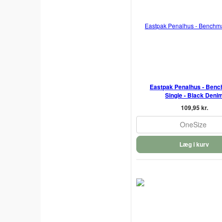
Eastpak Penalhus - Ben
Single - Black Deni
109,95 kr.
OneSize
Læg i kurv