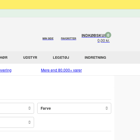
0
INDKØBSKURV
MIN SIDE
FAVORITTER
0,00 kr.
EHØR
UDSTYR
LEGETØJ
INDRETNING
evering
Mere end 80.000+ varer
Farve