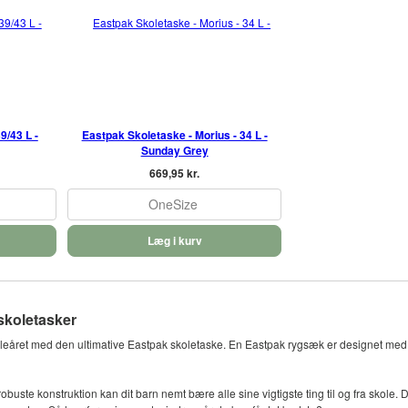
9/43 L -
Eastpak Skoletaske - Morius - 34 L -
Sunday Grey
669,95 kr.
OneSize
Læg i kurv
skoletasker
skoleåret med den ultimative Eastpak skoletaske. En Eastpak rygsæk er designet med 
ste konstruktion kan dit barn nemt bære alle sine vigtigste ting til og fra skole. 