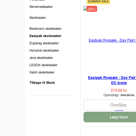
SUMMER SALE
Skriveredskaber
50%
Skoletasker
Beckmann skoletasker
Eastpak skoletasker
Ergobag skoletasker
Herschel skoletasker
Jeva skoletasker
LEGO® skoletasker
Satch skoletasker
Eastpak Rygsæk - Day Pak'r 
DC Icons
Tilbage til Skole
274,98 kr.
Oprindeligt:
549,95 kr.
OneSize
Læg i kurv