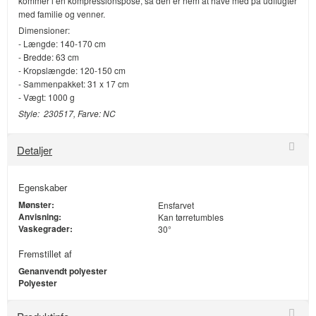
kommer i en kompressionspose, så den er nem at have med på udflugter
med familie og venner.
Dimensioner:
- Længde: 140-170 cm
- Bredde: 63 cm
- Kropslængde: 120-150 cm
- Sammenpakket: 31 x 17 cm
- Vægt: 1000 g
Style: 230517, Farve: NC
Detaljer
Egenskaber
Mønster:
Ensfarvet
Anvisning:
Kan tørretumbles
Vaskegrader:
30°
Fremstillet af
Genanvendt polyester
Polyester