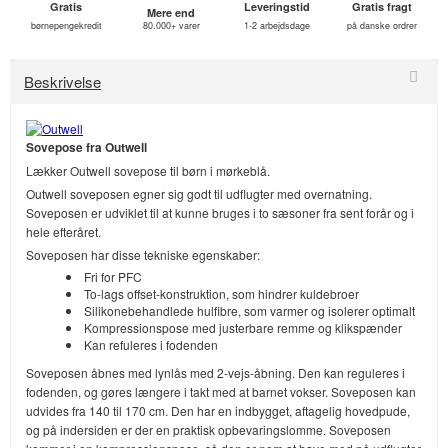
Gratis
Leveringstid
Gratis fragt
Mere end
børnepengekredit
80.000+ varer
1-2 arbejdsdage
på danske ordrer
Beskrivelse
Sovepose fra Outwell
Lækker Outwell sovepose til børn i mørkeblå.
Outwell soveposen egner sig godt til udflugter med overnatning.
Soveposen er udviklet til at kunne bruges i to sæsoner fra sent forår og i
hele efteråret.
Soveposen har disse tekniske egenskaber:
Fri for PFC
To-lags offset-konstruktion, som hindrer kuldebroer
Silikonebehandlede hulfibre, som varmer og isolerer optimalt
Kompressionspose med justerbare remme og klikspænder
Kan refuleres i fodenden
Soveposen åbnes med lynlås med 2-vejs-åbning. Den kan reguleres i
fodenden, og gøres længere i takt med at barnet vokser. Soveposen kan
udvides fra 140 til 170 cm. Den har en indbygget, aftagelig hovedpude,
og på indersiden er der en praktisk opbevaringslomme. Soveposen