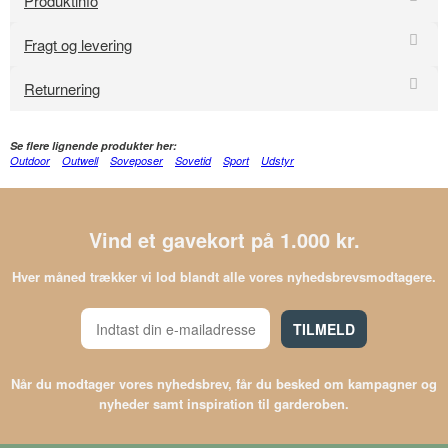
Produktinfo
Fragt og levering
Returnering
Se flere lignende produkter her:
Outdoor
Outwell
Soveposer
Sovetid
Sport
Udstyr
Vind et gavekort på 1.000 kr.
Hver måned trækker vi lod blandt alle vores nyhedsbrevsmodtagere.
TILMELD
Når du modtager vores nyhedsbrev, får du besked om kampagner og
nyheder samt inspiration til garderoben.