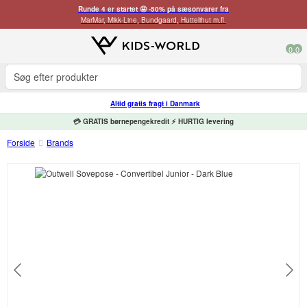
Runde 4 er startet 🤩 -50% på sæsonvarer fra
MarMar, Mikk-Line, Bundgaard, Huttelihut m.fl.
0
0
Altid gratis fragt i Danmark
💳 GRATIS børnepengekredit ⚡ HURTIG levering
Forside
Brands