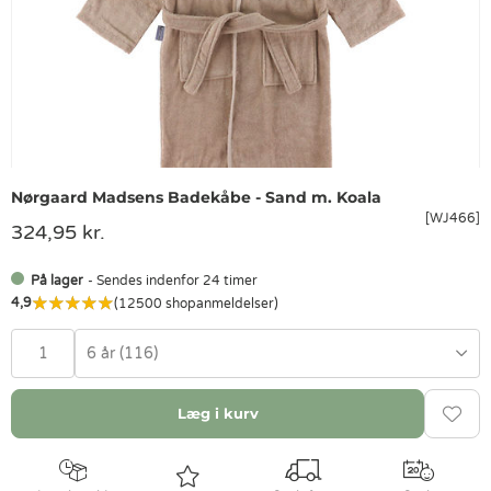
Nørgaard Madsens Badekåbe - Sand m. Koala
[WJ466]
324,95 kr.
På lager
- Sendes indenfor 24 timer
4,9
(12500 shopanmeldelser)
6 år (116)
Læg i kurv