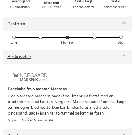
Leveringstid
Gratis fragt
Gratis
Mere end
1-2 arbejdsdage
80.000+ varer
på danske ordrer
børnepengekredit
Pasform
Lille
Normal
Stor
Beskrivelse
Badekåbe fra Nørgaard Madsens
Blød Nørgaard Madsens badekåbe i lysebrunt frotté med en
broderet koala på hætten. Nørgaard Madsens badekåben har lange
ærmer og en blød hætte. Den kan bindes foran med brede
bindebånd. Badekåben har to rummelige lommer foran.
Style: 5036366, Farve: NC