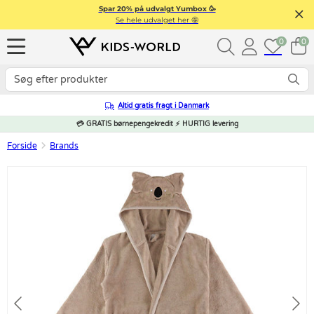
Spar 20% på udvalgt Yumbox 🥳
Se hele udvalget her 🤩
0
0
Altid gratis fragt i Danmark
💳 GRATIS børnepengekredit ⚡ HURTIG levering
Forside
Brands