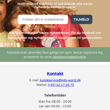
Hver måned trækker vi lod blandt alle vores
nyhedsbrevsmodtagere.
TILMELD
Når du modtager vores nyhedsbrev, får du besked om
kampagner og nyheder samt inspiration til garderoben.
Nyhedsbrevet udsendes flere gange om ugen. Ved at registrere dig,
accepterer du vores
databeskyttelsespolitik
.
Kontakt
E-mail:
kundeservice@kids-world.dk
Telefon:
(+45) 32 17 35 75
Telefontider
Man-fre:
08:00 - 20:00
Lør-søn:
09:00 - 15:00