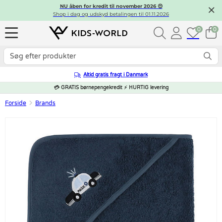
NU åben for kredit til november 2026 😍
Shop i dag og udskyd betalingen til 01.11.2026
0
0
Altid gratis fragt i Danmark
💳 GRATIS børnepengekredit ⚡ HURTIG levering
Forside
Brands