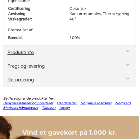
Egenskaber
Certificering:
Oeko-tex
Anvisning:
Kan tørretumbles, Tåler strygning
Vaskegrader:
40°
Fremstillet af
Bomuld:
100%
Produktinfo
Fragt og levering
Returnering
Se flere lignende produkter her:
Babyhåndklæder og ponchoer
Håndklæder
Nørgaard Madsens
Nørgaard
Madsens håndklæder
Tilbehør
Udstyr
Vind et gavekort på 1.000 kr.