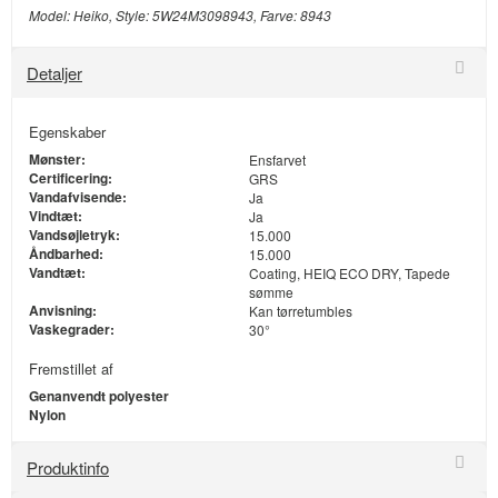
Model: Heiko, Style: 5W24M3098943, Farve: 8943
Detaljer
Egenskaber
Mønster:
Ensfarvet
Certificering:
GRS
Vandafvisende:
Ja
Vindtæt:
Ja
Vandsøjletryk:
15.000
Åndbarhed:
15.000
Vandtæt:
Coating, HEIQ ECO DRY, Tapede
sømme
Anvisning:
Kan tørretumbles
Vaskegrader:
30°
Fremstillet af
Genanvendt polyester
Nylon
Produktinfo