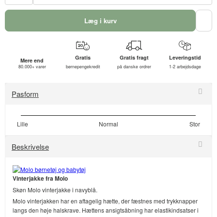
Læg i kurv
Gratis
Gratis fragt
Leveringstid
Mere end
80.000+ varer
børnepengekredit
på danske ordrer
1-2 arbejdsdage
Pasform
Lille
Normal
Stor
Beskrivelse
Vinterjakke fra Molo
Skøn Molo vinterjakke i navyblå.
Molo vinterjakken har en aftagelig hætte, der fæstnes med trykknapper
langs den høje halskrave. Hættens ansigtsåbning har elastikindsatser i