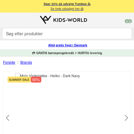
Spar 20% på udvalgt Yumbox 🥳
Se hele udvalget her 🤩
0
0
Altid gratis fragt i Danmark
💳 GRATIS børnepengekredit ⚡ HURTIG levering
Forside
Brands
50%
SUMMER SALE