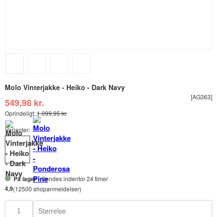
Molo Vinterjakke - Heiko - Dark Navy
[AG363]
549,98 kr.
Oprindeligt:
1.099,95 kr.
Varianter:
På lager
- Sendes indenfor 24 timer
4,9
(12500 shopanmeldelser)
Størrelse