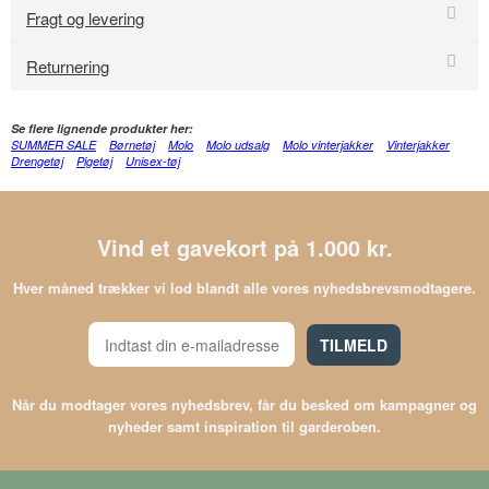
Fragt og levering
Returnering
Se flere lignende produkter her:
SUMMER SALE
Børnetøj
Molo
Molo udsalg
Molo vinterjakker
Vinterjakker
Drengetøj
Pigetøj
Unisex-tøj
Vind et gavekort på 1.000 kr.
Hver måned trækker vi lod blandt alle vores nyhedsbrevsmodtagere.
TILMELD
Når du modtager vores nyhedsbrev, får du besked om kampagner og
nyheder samt inspiration til garderoben.