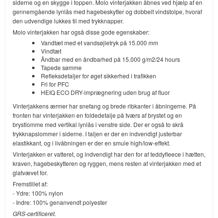
siderne og en skygge i toppen. Molo vinterjakken åbnes ved hjælp af en
gennemgående lynlås med hagebeskytter og dobbelt vindstolpe, hvoraf
den udvendige lukkes til med trykknapper.
Molo vinterjakken har også disse gode egenskaber:
Vandtæt med et vandsøjletryk på 15.000 mm
Vindtæt
Åndbar med en åndbarhed på 15.000 g/m2/24 hours
Tapede sømme
Refleksdetaljer for øget sikkerhed i trafikken
Fri for PFC
HEIQ ECO DRY-imprægnering uden brug af fluor
Vinterjakkens ærmer har snefang og brede ribkanter i åbningerne. På
fronten har vinterjakken en foldedetalje på tværs af brystet og en
brystlomme med vertikal lynlås i venstre side. Der er også to skrå
trykknapslommer i siderne. I taljen er der en indvendigt justerbar
elastikkant, og i livåbningen er der en smule high/low-effekt.
Vinterjakken er vatteret, og indvendigt har den for af teddyfleece i hætten,
kraven, hagebeskytteren og ryggen, mens resten af vinterjakken med et
glatvævet for.
Fremstillet af:
- Ydre: 100% nylon
- Indre: 100% genanvendt polyester
GRS-certificeret.