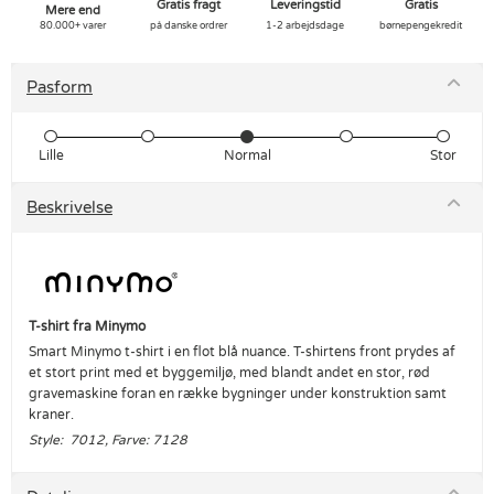
Gratis fragt
Leveringstid
Gratis
Mere end
80.000+ varer
på danske ordrer
1-2 arbejdsdage
børnepengekredit
Pasform
Lille
Normal
Stor
Beskrivelse
T-shirt fra Minymo
Smart Minymo t-shirt i en flot blå nuance. T-shirtens front prydes af
et stort print med et byggemiljø, med blandt andet en stor, rød
gravemaskine foran en række bygninger under konstruktion samt
kraner.
Style: 7012, Farve: 7128