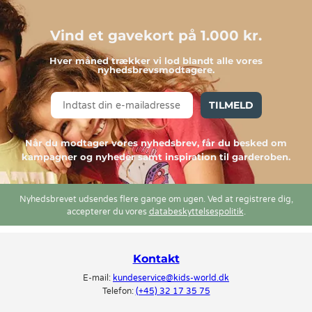
Vind et gavekort på 1.000 kr.
Hver måned trækker vi lod blandt alle vores
nyhedsbrevsmodtagere.
TILMELD
Når du modtager vores nyhedsbrev, får du besked om
kampagner og nyheder samt inspiration til garderoben.
Nyhedsbrevet udsendes flere gange om ugen. Ved at registrere dig,
accepterer du vores
databeskyttelsespolitik
.
Kontakt
E-mail:
kundeservice@kids-world.dk
Telefon:
(+45) 32 17 35 75