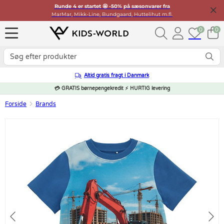
Runde 4 er startet 🤩 -50% på sæsonvarer fra
MarMar, Mikk-Line, Bundgaard, Huttelihut m.fl.
0
0
Altid gratis fragt i Danmark
💳 GRATIS børnepengekredit ⚡ HURTIG levering
Forside
Brands