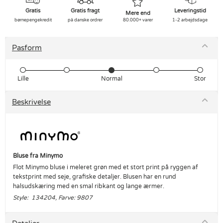
Gratis
Gratis fragt
Leveringstid
Mere end
børnepengekredit
på danske ordrer
80.000+ varer
1-2 arbejdsdage
Pasform
Lille
Normal
Stor
Beskrivelse
Bluse fra Minymo
Flot Minymo bluse i meleret grøn med et stort print på ryggen af
tekstprint med seje, grafiske detaljer. Blusen har en rund
halsudskæring med en smal ribkant og lange ærmer.
Style: 134204, Farve: 9807