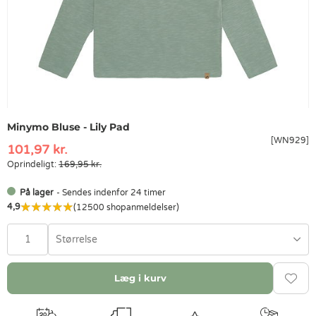
Minymo Bluse - Lily Pad
[WN929]
101,97 kr.
Oprindeligt:
169,95 kr.
På lager
- Sendes indenfor 24 timer
4,9
(12500 shopanmeldelser)
Størrelse
Læg i kurv