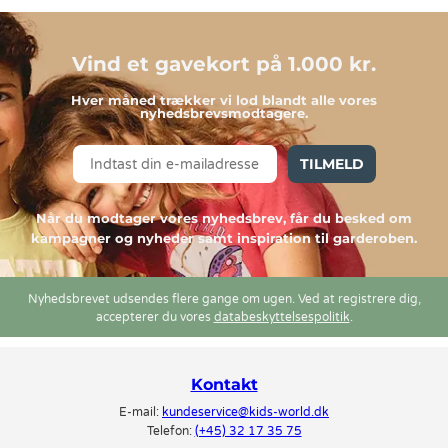
Vind et gavekort på 1.000 kr.
Hver måned trækker vi lod blandt alle vores
nyhedsbrevsmodtagere.
TILMELD
Når du modtager vores nyhedsbrev, får du besked om
kampagner og nyheder samt inspiration til garderoben.
Nyhedsbrevet udsendes flere gange om ugen. Ved at registrere dig,
accepterer du vores
databeskyttelsespolitik
.
Kontakt
E-mail:
kundeservice@kids-world.dk
Telefon:
(+45) 32 17 35 75