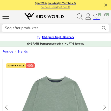
Spar 20% på udvalgt Yumbox 🥳
Se hele udvalget her 🤩
0
0
Altid gratis fragt i Danmark
💳 GRATIS børnepengekredit ⚡ HURTIG levering
Forside
Brands
40%
SUMMER SALE