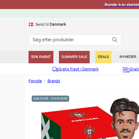
Runde 4 er starte
Send til
Danmark
50% RABAT
SUMMER SALE
DEALS
NYHEDER
Gratis fragt i Danmark
Grat
Forside
Brands
KØB FLERE - SPAR MERE