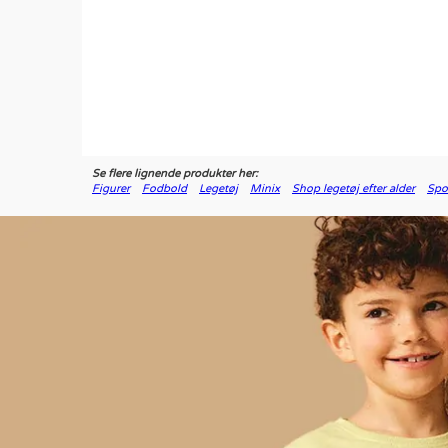
Se flere lignende produkter her:
Figurer
Fodbold
Legetøj
Minix
Shop legetøj efter alder
Spo