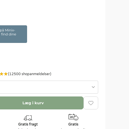
 på Minix-
 find dine
(12500 shopanmeldelser)
Læg i kurv
Gratis fragt
Gratis