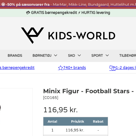
t 🤩 -50% på sæsonvarer fra
- MarMar, Mikk-Line, Bundgaard, Huttelihut m.f
💳 GRATIS børnepengekredit ⚡ HURTIG levering
BRANDS
BØRNETØJ
SKO
SPORT
TILBEHØ
is børnepengekredit
740+ brands
1-2 dages l
Minix Figur - Football Stars -
[CO165]
116,95 kr.
Antal
Pris/stk
Rabat
1
116,95 kr.
-