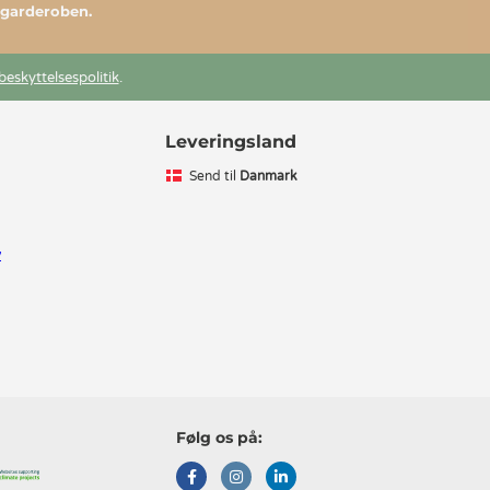
l garderoben.
beskyttelsespolitik
.
Leveringsland
Send til
Danmark
v
Følg os på: