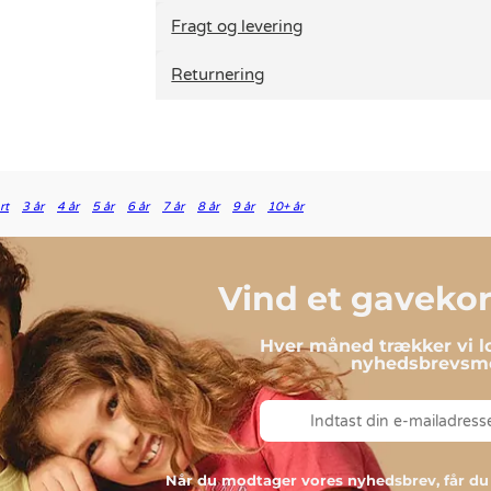
Fragt og levering
Returnering
rt
3 år
4 år
5 år
6 år
7 år
8 år
9 år
10+ år
Vind et gavekort
Hver måned trækker vi lo
nyhedsbrevsmo
Når du modtager vores nyhedsbrev, får 