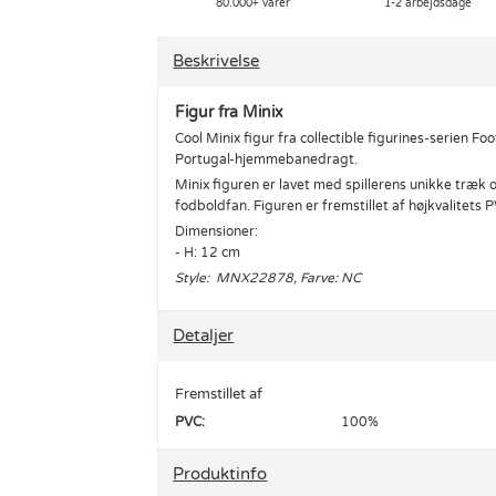
80.000+ varer
1-2 arbejdsdage
Beskrivelse
Figur fra Minix
Cool Minix figur fra collectible figurines-serien Foot
Portugal-hjemmebanedragt.
Minix figuren er lavet med spillerens unikke træk o
fodboldfan. Figuren er fremstillet af højkvalitet
Dimensioner:
- H: 12 cm
Style: MNX22878, Farve: NC
Detaljer
Fremstillet af
PVC:
100%
Produktinfo