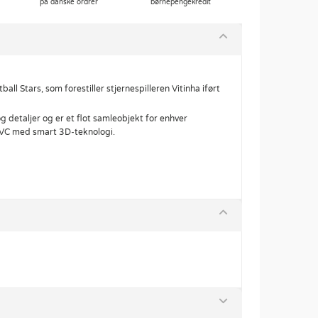
på danske ordrer
børnepengekredit
ball Stars, som forestiller stjernespilleren Vitinha iført
g detaljer og er et flot samleobjekt for enhver
s PVC med smart 3D-teknologi.