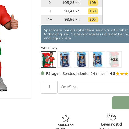
2
105,25 kr.
10
3
99,41 kr.
15
4
93,56 kr.
20
Spar mere, når du køber flere. Få op til 20% rabat
fodboldfigurer. Gå på opdagelse i udvalget
her
og
yndlingsspillere.
Varianter:
På lager
- Sendes indenfor 24 timer
4,9
OneSize
Leveringstid
Mere end