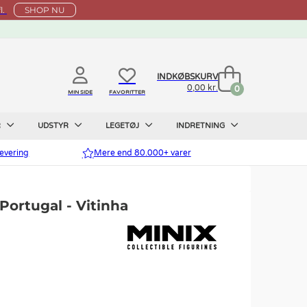
l.
SHOP NU
INDKØBSKURV
0,00 kr.
0
MIN SIDE
FAVORITTER
R
UDSTYR
LEGETØJ
INDRETNING
evering
Mere end 80.000+ varer
 Portugal - Vitinha