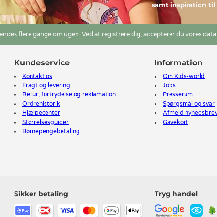
samt inspiration ti
ndes flere gange om ugen. Ved at registrere dig, accepterer du vores
data
Kundeservice
Information
Kontakt os
Om Kids-world
Fragt og levering
Jobs
Retur, fortrydelse og reklamation
Presserum
Ordrehistorik
Spørgsmål og svar
Hjælpecenter
Afmeld nyhedsbre
Størrelsesguider
Gavekort
Børnepengebetaling
Sikker betaling
Tryg handel