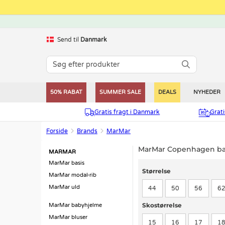
Send til
Danmark
50% RABAT
SUMMER SALE
DEALS
NYHEDER
Gratis fragt i Danmark
Grat
Forside
Brands
MarMar
MarMar Copenhagen bab
MARMAR
MarMar basis
Størrelse
Størrelse
MarMar modal-rib
MarMar uld
44
50
56
6
Skostørrelse
Skostørrelse
MarMar babyhjelme
MarMar bluser
15
16
17
1