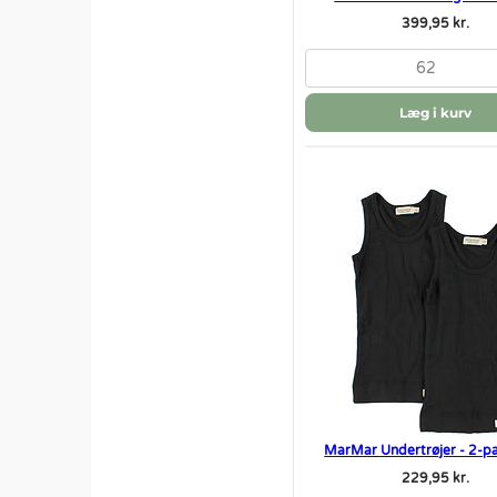
399,95 kr.
62
Læg i kurv
MarMar Undertrøjer - 2-pa
229,95 kr.