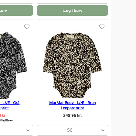
kurv
Læg i kurv
- L/Æ - Grå
MarMar Body - L/Æ - Brun
print
Leopardprint
 kr.
249,95 kr.
249,95 kr.
56