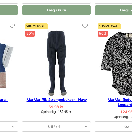
Læg i kurv
Læg i 
SUMMER SALE
SUMMER SALE
50%
50%
ara -
MarMar Rib Strømpebukser - Navy
MarMar Body 
Leopard
69,98 kr.
Oprindeligt:
139,95 kr.
124,98
Oprindeligt:
68/74
62