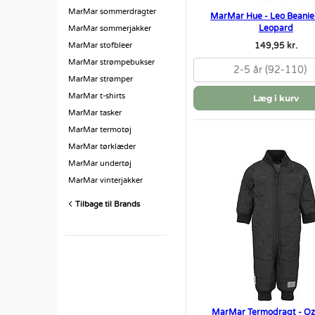
MarMar sommerdragter
MarMar Hue - Leo Beanie
Leopard
MarMar sommerjakker
MarMar stofbleer
149,95 kr.
MarMar strømpebukser
2-5 år (92-110)
MarMar strømper
MarMar t-shirts
Læg i kurv
MarMar tasker
MarMar termotøj
MarMar tørklæder
MarMar undertøj
MarMar vinterjakker
Tilbage til Brands
MarMar Termodragt - Oz 