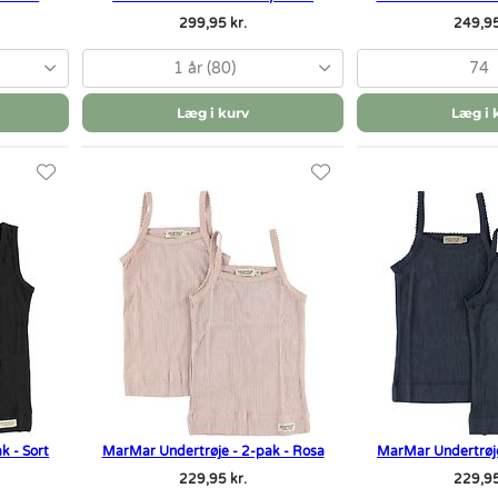
299,95 kr.
249,95
1 år (80)
74
Læg i kurv
Læg i 
k - Sort
MarMar Undertrøje - 2-pak - Rosa
MarMar Undertrøje
229,95 kr.
229,95