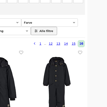
Farve
ing
Alle filtre
1
12
13
14
15
16
...