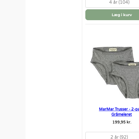
4 år (104)
Læg i kurv
MarMar Trusser - 2-pa
Gråmeleret
199,95 kr.
2 år (92)