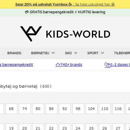
Spar 20% på udvalgt Yumbox 🥳
- Se hele udvalget her 🤩
💳 GRATIS børnepengekredit ⚡ HURTIG levering
BRANDS
BØRNETØJ
SKO
SPORT
TILBEHØ
is børnepengekredit
740+ brands
1-2 dages l
ytøj og børnetøj
630
2
68
74
80
86
92
98
104
110
116
8
19
20
21
22
23
24
25
26
27