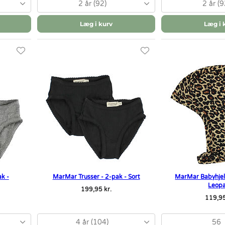
2 år (92)
2 år (9
Læg i kurv
Læg i 
k -
MarMar Trusser - 2-pak - Sort
MarMar Babyhjel
Leop
199,95 kr.
119,95
4 år (104)
56