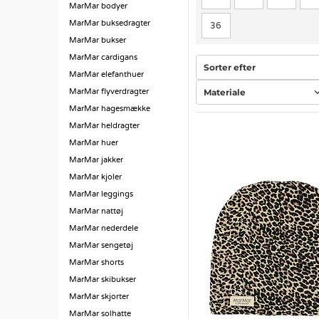
MarMar bodyer
MarMar buksedragter
36
MarMar bukser
MarMar cardigans
Sorter efter
MarMar elefanthuer
Materiale
MarMar flyverdragter
MarMar hagesmække
MarMar heldragter
MarMar huer
MarMar jakker
MarMar kjoler
MarMar leggings
MarMar nattøj
MarMar nederdele
MarMar sengetøj
MarMar shorts
MarMar skibukser
MarMar skjorter
MarMar solhatte