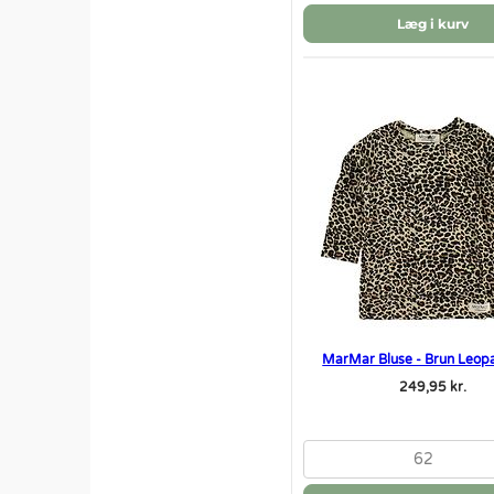
Læg i kurv
MarMar Bluse - Brun Leop
249,95 kr.
62