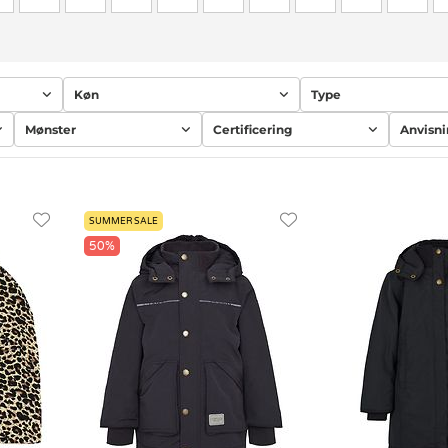
Køn
Type
Mønster
Certificering
Anvisn
SUMMER SALE
50%