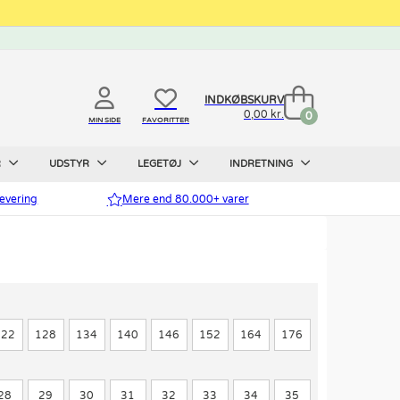
INDKØBSKURV
0,00 kr.
0
MIN SIDE
FAVORITTER
R
UDSTYR
LEGETØJ
INDRETNING
evering
Mere end 80.000+ varer
122
128
134
140
146
152
164
176
28
29
30
31
32
33
34
35