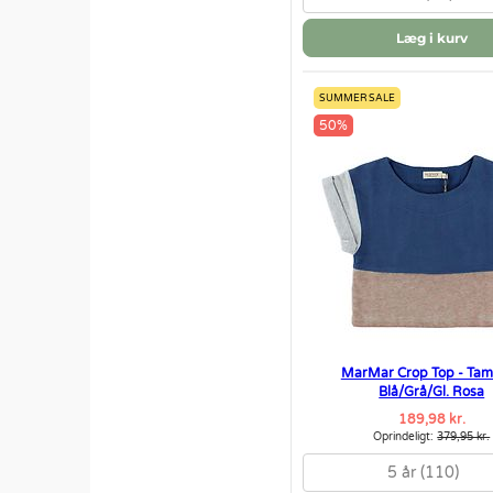
Læg i kurv
SUMMER SALE
50%
MarMar Crop Top - Tam
Blå/Grå/Gl. Rosa
189,98 kr.
Oprindeligt:
379,95 kr.
5 år (110)