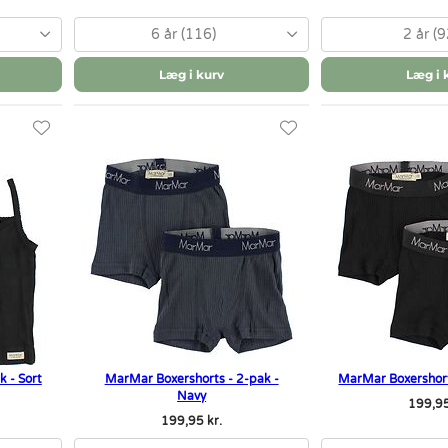
6 år (116)
2 år (9
Læg i kurv
Læg i 
 - Sort
MarMar Boxershorts - 2-pak -
MarMar Boxershort
Navy
199,95
199,95 kr.