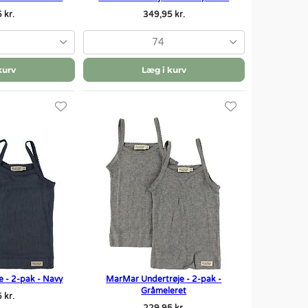
 kr.
349,95 kr.
74
kurv
Læg i kurv
 - 2-pak - Navy
MarMar Undertrøje - 2-pak -
Gråmeleret
 kr.