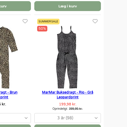
kurv
Læg i kurv
SUMMER SALE
50%
agt - Brun
MarMar Buksedragt - Rio - Grå
print
Leopardprint
 kr.
199,98 kr.
Oprindeligt:
399,95 kr.
3 år (98)