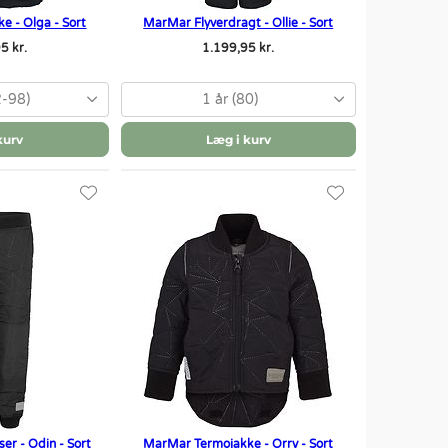
e - Olga - Sort
MarMar Flyverdragt - Ollie - Sort
5 kr.
1.199,95 kr.
2-98)
1 år (80)
kurv
Læg i kurv
r - Odin - Sort
MarMar Termojakke - Orry - Sort