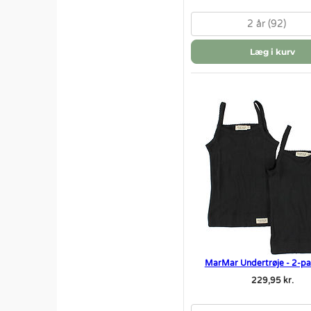
2 år (92)
Læg i kurv
MarMar Undertrøje - 2-pak
229,95 kr.