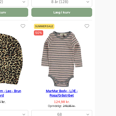
2)
8 år (128)
kurv
Læg i kurv
SUMMER SALE
50%
m - Leo - Brun
MarMar Body - L/Æ -
ard
Rosa/Gråstribet
 kr.
124,98 kr.
Oprindeligt:
249,95 kr.
68