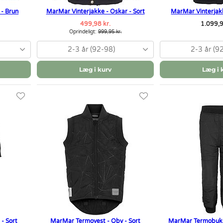
 - Brun
MarMar Vinterjakke - Oskar - Sort
MarMar Vinterjakk
499,98 kr.
1.099,9
Oprindeligt:
999,95 kr.
2-3 år (92-98)
2-3 år (9
Læg i kurv
Læg i 
- Sort
MarMar Termovest - Oby - Sort
MarMar Termobukse