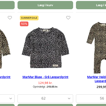
Læg i kurv
Læg i 
SUMMER SALE
50%
ardprint
MarMar Bluse - Grå Leopardprint
MarMar Heldr
Leopard
124,98 kr.
Oprindeligt:
249,95 kr.
299,95
62
56