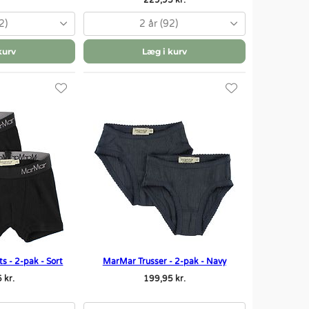
229,95 kr.
2)
2 år (92)
kurv
Læg i kurv
s - 2-pak - Sort
MarMar Trusser - 2-pak - Navy
 kr.
199,95 kr.