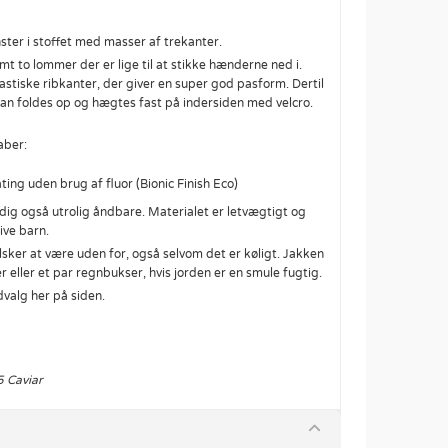
ter i stoffet med masser af trekanter.
t to lommer der er lige til at stikke hænderne ned i.
stiske ribkanter, der giver en super god pasform. Dertil
kan foldes op og hægtes fast på indersiden med velcro.
aber:
ing uden brug af fluor (Bionic Finish Eco)
dig også utrolig åndbare. Materialet er letvægtigt og
ive barn.
sker at være uden for, også selvom det er køligt. Jakken
ller et par regnbukser, hvis jorden er en smule fugtig.
udvalg her på siden.
5 Caviar