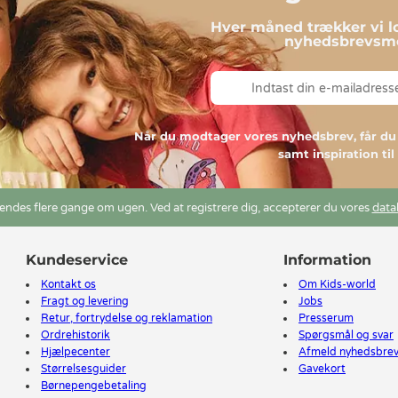
Hver måned trækker vi lo
nyhedsbrevsmo
Når du modtager vores nyhedsbrev, får 
samt inspiration ti
ndes flere gange om ugen. Ved at registrere dig, accepterer du vores
data
Kundeservice
Information
Kontakt os
Om Kids-world
Fragt og levering
Jobs
Retur, fortrydelse og reklamation
Presserum
Ordrehistorik
Spørgsmål og svar
Hjælpecenter
Afmeld nyhedsbre
Størrelsesguider
Gavekort
Børnepengebetaling