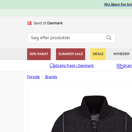
NU åben for kr
Send til
Danmark
50% RABAT
SUMMER SALE
DEALS
NYHEDER
Gratis fragt i Danmark
Grat
Forside
Brands