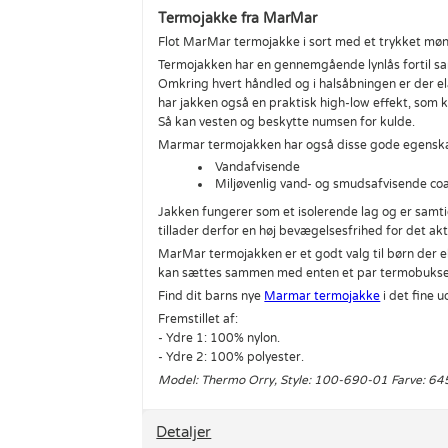
Termojakke fra MarMar
Flot MarMar termojakke i sort med et trykket møns
Termojakken har en gennemgående lynlås fortil sam
Omkring hvert håndled og i halsåbningen er der ela
har jakken også en praktisk high-low effekt, som 
Så kan vesten og beskytte numsen for kulde.
Marmar termojakken har også disse gode egensk
Vandafvisende
Miljøvenlig vand- og smudsafvisende coat
Jakken fungerer som et isolerende lag og er samti
tillader derfor en høj bevægelsesfrihed for det akt
MarMar termojakken er et godt valg til børn der el
kan sættes sammen med enten et par termobukser e
Find dit barns nye
Marmar termojakke
i det fine 
Fremstillet af:
- Ydre 1: 100% nylon.
- Ydre 2: 100% polyester.
Model: Thermo Orry, Style: 100-690-01 Farve: 64
Detaljer