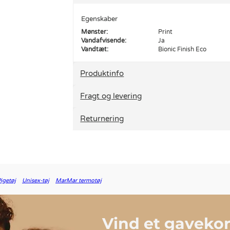
Egenskaber
Mønster:
Print
Vandafvisende:
Ja
Vandtæt:
Bionic Finish Eco
Produktinfo
Fragt og levering
Returnering
igetøj
Unisex-tøj
MarMar termotøj
Vind et gavekort