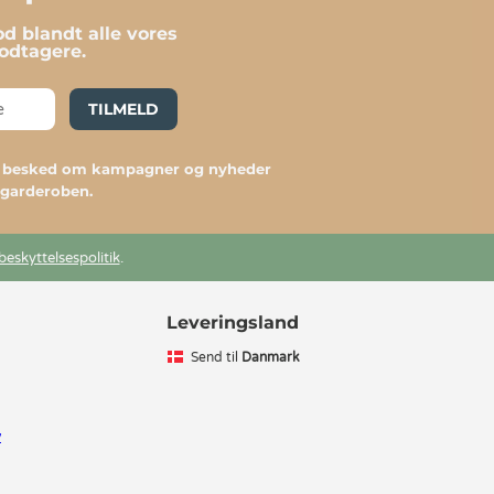
d blandt alle vores
dtagere.
TILMELD
du besked om kampagner og nyheder
l garderoben.
beskyttelsespolitik
.
Leveringsland
Send til
Danmark
v