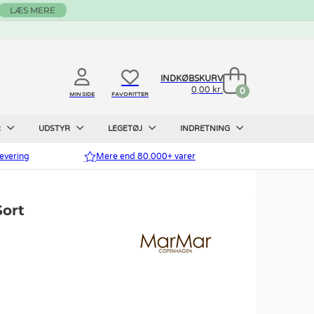
LÆS MERE
INDKØBSKURV
0,00 kr.
0
MIN SIDE
FAVORITTER
R
UDSTYR
LEGETØJ
INDRETNING
evering
Mere end 80.000+ varer
Sort