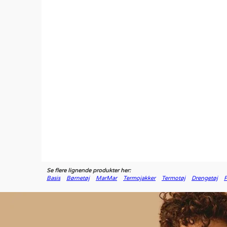
Se flere lignende produkter her:
Basis
Børnetøj
MarMar
Termojakker
Termotøj
Drengetøj
P