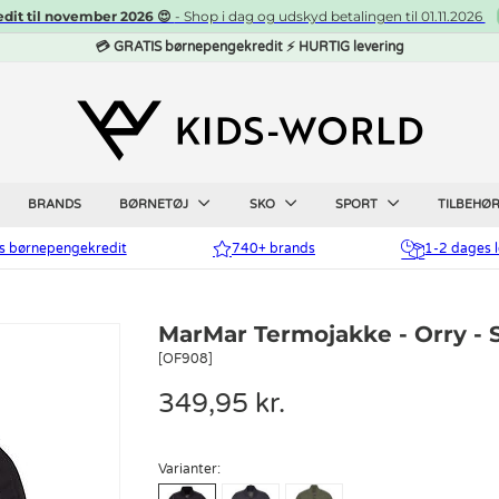
edit til november 2026 😍
- Shop i dag og udskyd betalingen til 01.11.2026
💳 GRATIS børnepengekredit ⚡ HURTIG levering
BRANDS
BØRNETØJ
SKO
SPORT
TILBEHØ
is børnepengekredit
740+ brands
1-2 dages l
MarMar Termojakke - Orry - 
[OF908]
349,95 kr.
Varianter: